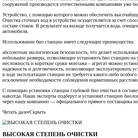
сооружений производится отечественными компаниями уже бол
Устройство, с помощью которого можно обеспечить высочайшую
Очистка сточных вод в устройстве осуществляется за счет спо
составе стоков. В результате на выходе получается вода, очищ
автомобиля.
Использование био станции имеет следующие преимущества:
абсолютная экологическая безопасность, что делает использо
небольшие размеры, позволяющие установить био станцию на уч
несложность и короткие сроки монтажа – агрегат можно устано
надежность и долговечность, позволяющие эксплуатировать уст
в ходе эксплуатации станции не требуется какого-либо особог
исключение необходимости соблюдения нормативных расстояни
С помощью установки станции глубокой био очистки в составе
навсегда. Наши эксперты подберут и установят станцию биоло
через нашу компанию — официального прямого поставщика ин
Читать далее
Скрыть
ВЫСОКАЯ СТЕПЕНЬ ОЧИСТКИ