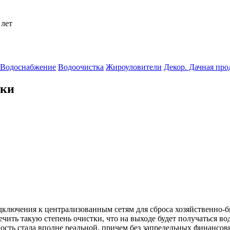
 лет
Водоснабжение
Водоочистка
Жироуловители
Декор. Дачная пр
тки
дключения к централизованным сетям для сброса хозяйственно-
ить такую степень очистки, что на выходе будет получаться вода
сть стала вполне реальной, причем без запредельных финансовы