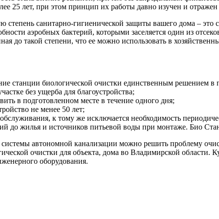
ее 25 лет, при этом принцип их работы давно изучен и отраже
 степень санитарно-гигиенической защиты вашего дома – это ст
собности аэробных бактерий, которыми заселяется один из отсек
енная до такой степени, что ее можно использовать в хозяйствен
вание станции биологической очистки единственным решением в
астке без ущерба для благоустройства;
вить в подготовленном месте в течение одного дня;
ройство не менее 50 лет;
о обслуживания, к тому же исключается необходимость периодиче
й до жилья и источников питьевой воды при монтаже. Био Стан
 системы автономной канализации можно решить проблему очист
гической очистки для объекта, дома во Владимирской области. 
женерного оборудования.