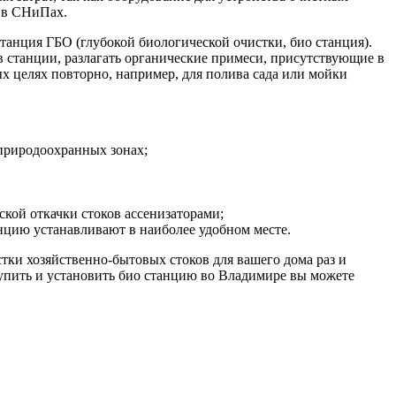
н в СНиПах.
анция ГБО (глубокой биологической очистки, био станция).
ов станции, разлагать органические примеси, присутствующие в
ных целях повторно, например, для полива сада или мойки
 природоохранных зонах;
ской откачки стоков ассенизаторами;
цию устанавливают в наиболее удобном месте.
ки хозяйственно-бытовых стоков для вашего дома раз и
Купить и установить био станцию во Владимире вы можете