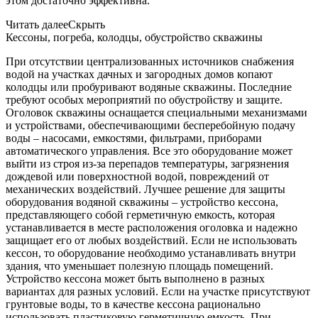
этом достаточно эффективна.
Читать далее
Скрыть
Кессоны, погреба, колодцы, обустройство скважины
При отсутствии централизованных источников снабжения
водой на участках дачных и загородных домов копают
колодцы или пробуривают водяные скважины. Последние
требуют особых мероприятий по обустройству и защите.
Оголовок скважины оснащается специальными механизмами
и устройствами, обеспечивающими бесперебойную подачу
воды – насосами, емкостями, фильтрами, приборами
автоматического управления. Все это оборудование может
выйти из строя из-за перепадов температуры, загрязнения
дождевой или поверхностной водой, повреждений от
механических воздействий. Лучшее решение для защиты
оборудования водяной скважины – устройство кессона,
представляющего собой герметичную емкость, которая
устанавливается в месте расположения оголовка и надежно
защищает его от любых воздействий. Если не использовать
кессон, то оборудование необходимо устанавливать внутри
здания, что уменьшает полезную площадь помещений.
Устройство кессона может быть выполнено в разных
вариантах для разных условий. Если на участке присутствуют
грунтовые воды, то в качестве кессона рационально
использовать пластиковую герметичную емкость. При