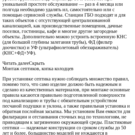
уникальной простоте обслуживание — раз в 4 месяца или
полгода необходимо удалять ил, самостоятельно или с
помощью сервисной службы. Станции ГБО подходят и для
таких объектов с отсутствующей централизованной
канализацией, как производственные помещения, дачные
поселки, гостиницы, кафе и многие другие загородные
объекты. Дополнительно можно устроить встроенную КНС
(для большой глубины залегания трубы), ФД (фильтр
доочистки) и УФ (ультрафиолетовый обеззараживатель)
(КНС+ФД+УФ).
Читать далее
Скрыть
Монтаж септиков, копка колодцев
При установке септика нужно соблюдать множество правил,
помимо того, что само изделие должно быть надежным и
сделано из качественных материалов, при монтаже основные
правила касаются правильно подготовленной поверхности
под канализацию и трубы с обязательным устройством
песчаной подушки и уклона, а также правильная установка и
обратная послойная засыпка. Мы установим Вам емкости для
фильтрации и отстаивания сточных вод по технологиям, не
приводящим к загрязнению окружающей среды. Пластиковые
септики — надежные конструкции со сроком службы до 50
лет и более, большинство моделей не нуждаются в