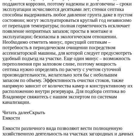
поддаются коррозии, поэтому надежны и долговечны – сроки
эксплуатации исчисляются десятками лет; стенки септика
способны выдерживать любое давление грунта даже в пустом
состоянии; могут эксплуатироваться круглый год независимо
от перепадов температуры; полная герметичность исключает
появление неприятных запахов; просты в монтаже и
эксплуатации; безопасны в экологическом отношении.
Необходимо отметить минус, присущий септикам –
потребность в периодическом очищении посредством
ассенизаторской машины, для которой следует предусмотреть
удобный подъезд на участке. Еще один минус – возможность
переполнения при залповом сливе, поэтому мощность
септика нужно определять по расчету с учетом суточной
производительности, желательно хотя бы с небольшим
запасом по объему. Эффективность очистки стоков, также
напрямую зависит от количества камер и конструктивному их
расположению внутри резервуара. Для подбора септика во
Владимире свяжитесь с нашим экспертом по системам
канализации.
Читать далее
Скрыть
Емкости
Емкости различного вида позволяют вести полноценную
хозяйственную деятельность на участках загородных и дачных