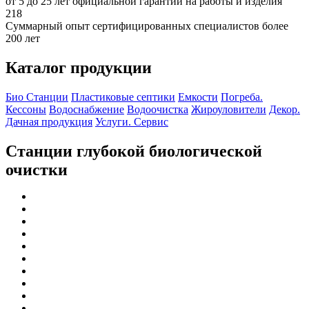
от 5 до 25 лет официальной гарантии на работы и изделия
218
Суммарный опыт сертифицированных специалистов более
200 лет
Каталог продукции
Био Станции
Пластиковые септики
Емкости
Погреба.
Кессоны
Водоснабжение
Водоочистка
Жироуловители
Декор.
Дачная продукция
Услуги. Сервис
Станции глубокой биологической
очистки