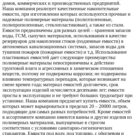
домов, коммерческих и производственных предприятий.
Наша компания реализует качественные накопительные
емкости, при изготовлении которых используются прочные и
надежные полимерные материалы (полиэтиленовые,
полипропиленовые, стеклопластиковые), а также из стали.
Емкости предназначены для разных целей – хранения запасов
воды, ГСМ, сыпучих материалов, использования в качестве
резервуаров для накопления стоков (подземные емкости) в
автономных канализационных системах, запасов воды для
тушения пожаров (пожарные емкости) и т.д. Использование
пластиковых емкостей дает следующие преимущества:
полимерные материалы невосприимчивы к действию
грунтовой влаги и агрессивных в химическом отношении
веществ, поэтому не подвержены коррозии; не подвержены
влиянию температурных перепадов, которые возникают на
смене времен года; материал емкостей долговечен, срок
эксплуатации изделий исчисляется десятками лет; емкости
просты в эксплуатации и не требуют больших трудозатрат при
установке. Наша компания предлагает купить емкости, объем
которых может варьироваться в пределах 20 – 20000 литров,
подходящие для самых разных потребностей. Кроме емкостей
в ассортименте компании имеются ванны и другие изделия из
полимерных материалов, выпущенные в строгом
соответствии с условиями санитарно-гигиенических
стандартов. Емкости под воду, под топливо, с обогревом и