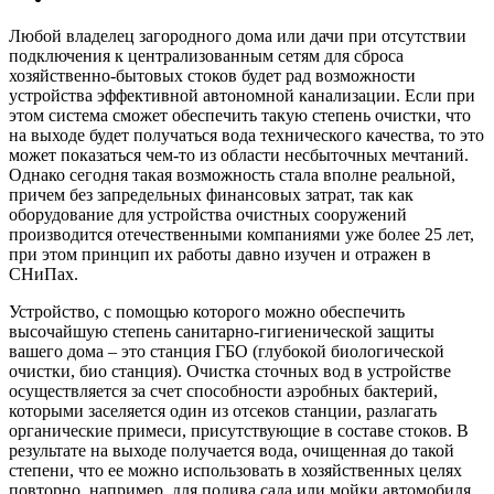
Любой владелец загородного дома или дачи при отсутствии
подключения к централизованным сетям для сброса
хозяйственно-бытовых стоков будет рад возможности
устройства эффективной автономной канализации. Если при
этом система сможет обеспечить такую степень очистки, что
на выходе будет получаться вода технического качества, то это
может показаться чем-то из области несбыточных мечтаний.
Однако сегодня такая возможность стала вполне реальной,
причем без запредельных финансовых затрат, так как
оборудование для устройства очистных сооружений
производится отечественными компаниями уже более 25 лет,
при этом принцип их работы давно изучен и отражен в
СНиПах.
Устройство, с помощью которого можно обеспечить
высочайшую степень санитарно-гигиенической защиты
вашего дома – это станция ГБО (глубокой биологической
очистки, био станция). Очистка сточных вод в устройстве
осуществляется за счет способности аэробных бактерий,
которыми заселяется один из отсеков станции, разлагать
органические примеси, присутствующие в составе стоков. В
результате на выходе получается вода, очищенная до такой
степени, что ее можно использовать в хозяйственных целях
повторно, например, для полива сада или мойки автомобиля.