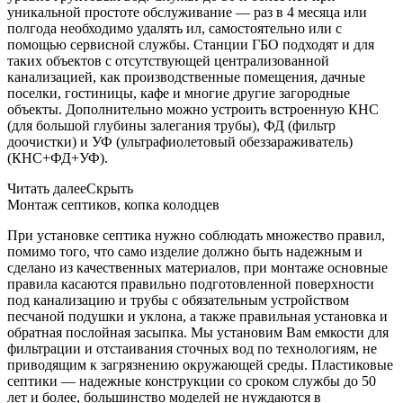
уникальной простоте обслуживание — раз в 4 месяца или
полгода необходимо удалять ил, самостоятельно или с
помощью сервисной службы. Станции ГБО подходят и для
таких объектов с отсутствующей централизованной
канализацией, как производственные помещения, дачные
поселки, гостиницы, кафе и многие другие загородные
объекты. Дополнительно можно устроить встроенную КНС
(для большой глубины залегания трубы), ФД (фильтр
доочистки) и УФ (ультрафиолетовый обеззараживатель)
(КНС+ФД+УФ).
Читать далее
Скрыть
Монтаж септиков, копка колодцев
При установке септика нужно соблюдать множество правил,
помимо того, что само изделие должно быть надежным и
сделано из качественных материалов, при монтаже основные
правила касаются правильно подготовленной поверхности
под канализацию и трубы с обязательным устройством
песчаной подушки и уклона, а также правильная установка и
обратная послойная засыпка. Мы установим Вам емкости для
фильтрации и отстаивания сточных вод по технологиям, не
приводящим к загрязнению окружающей среды. Пластиковые
септики — надежные конструкции со сроком службы до 50
лет и более, большинство моделей не нуждаются в