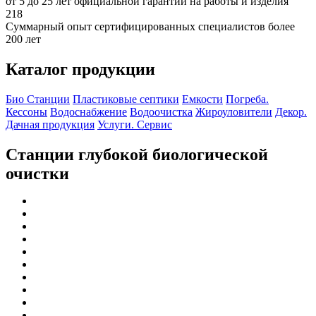
от 5 до 25 лет официальной гарантии на работы и изделия
218
Суммарный опыт сертифицированных специалистов более
200 лет
Каталог продукции
Био Станции
Пластиковые септики
Емкости
Погреба.
Кессоны
Водоснабжение
Водоочистка
Жироуловители
Декор.
Дачная продукция
Услуги. Сервис
Станции глубокой биологической
очистки