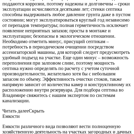
поддаются коррозии, поэтому надежны и долговечны – сроки
эксплуатации исчисляются десятками лет; стенки септика
способны выдерживать любое давление грунта даже в пустом
состоянии; могут эксплуатироваться круглый год независимо
от перепадов температуры; полная герметичность исключает
появление неприятных запахов; просты в монтаже и
эксплуатации; безопасны в экологическом отношении.
Необходимо отметить минус, присущий септикам –
потребность в периодическом очищении посредством
ассенизаторской машины, для которой следует предусмотреть
удобный подъезд на участке. Еще один минус – возможность
переполнения при залповом сливе, поэтому мощность
септика нужно определять по расчету с учетом суточной
производительности, желательно хотя бы с небольшим
запасом по объему. Эффективность очистки стоков, также
напрямую зависит от количества камер и конструктивному их
расположению внутри резервуара. Для подбора септика во
Владимире свяжитесь с нашим экспертом по системам
канализации.
Читать далее
Скрыть
Емкости
Емкости различного вида позволяют вести полноценную
хозяйственную деятельность на участках загородных и дачных