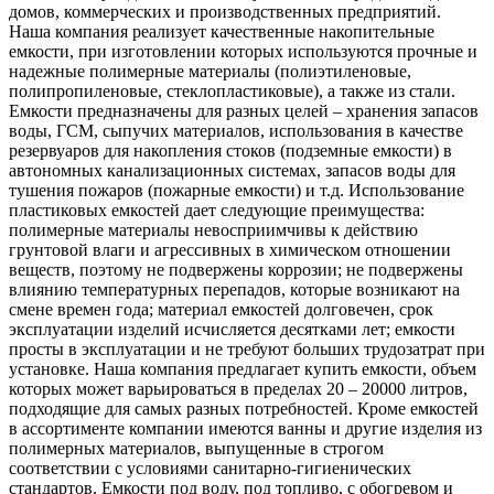
домов, коммерческих и производственных предприятий.
Наша компания реализует качественные накопительные
емкости, при изготовлении которых используются прочные и
надежные полимерные материалы (полиэтиленовые,
полипропиленовые, стеклопластиковые), а также из стали.
Емкости предназначены для разных целей – хранения запасов
воды, ГСМ, сыпучих материалов, использования в качестве
резервуаров для накопления стоков (подземные емкости) в
автономных канализационных системах, запасов воды для
тушения пожаров (пожарные емкости) и т.д. Использование
пластиковых емкостей дает следующие преимущества:
полимерные материалы невосприимчивы к действию
грунтовой влаги и агрессивных в химическом отношении
веществ, поэтому не подвержены коррозии; не подвержены
влиянию температурных перепадов, которые возникают на
смене времен года; материал емкостей долговечен, срок
эксплуатации изделий исчисляется десятками лет; емкости
просты в эксплуатации и не требуют больших трудозатрат при
установке. Наша компания предлагает купить емкости, объем
которых может варьироваться в пределах 20 – 20000 литров,
подходящие для самых разных потребностей. Кроме емкостей
в ассортименте компании имеются ванны и другие изделия из
полимерных материалов, выпущенные в строгом
соответствии с условиями санитарно-гигиенических
стандартов. Емкости под воду, под топливо, с обогревом и