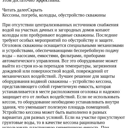
этом достаточно эффективна.
Читать далее
Скрыть
Кессоны, погреба, колодцы, обустройство скважины
При отсутствии централизованных источников снабжения
водой на участках дачных и загородных домов копают
колодцы или пробуривают водяные скважины. Последние
требуют особых мероприятий по обустройству и защите.
Оголовок скважины оснащается специальными механизмами
и устройствами, обеспечивающими бесперебойную подачу
воды – насосами, емкостями, фильтрами, приборами
автоматического управления. Все это оборудование может
выйти из строя из-за перепадов температуры, загрязнения
дождевой или поверхностной водой, повреждений от
механических воздействий. Лучшее решение для защиты
оборудования водяной скважины – устройство кессона,
представляющего собой герметичную емкость, которая
устанавливается в месте расположения оголовка и надежно
защищает его от любых воздействий. Если не использовать
кессон, то оборудование необходимо устанавливать внутри
здания, что уменьшает полезную площадь помещений.
Устройство кессона может быть выполнено в разных
вариантах для разных условий. Если на участке присутствуют
грунтовые воды, то в качестве кессона рационально
использовать пластиковую герметичную емкость. При