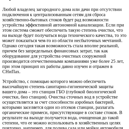
Любой владелец загородного дома или дачи при отсутствии
подключения к централизованным сетям для сброса
хозяйственно-бытовых стоков будет рад возможности
устройства эффективной автономной канализации. Если при
этом система сможет обеспечить такую степень очистки, что
на выходе будет получаться вода технического качества, то это
может показаться чем-то из области несбыточных мечтаний.
Однако сегодня такая возможность стала вполне реальной,
причем без запредельных финансовых затрат, так как
оборудование для устройства очистных сооружений
производится отечественными компаниями уже более 25 лет,
при этом принцип их работы давно изучен и отражен в
СНиПах.
Устройство, с помощью которого можно обеспечить
высочайшую степень санитарно-гигиенической защиты
вашего дома – это станция ГБО (глубокой биологической
очистки, био станция). Очистка сточных вод в устройстве
осуществляется за счет способности аэробных бактерий,
которыми заселяется один из отсеков станции, разлагать
органические примеси, присутствующие в составе стоков. В
результате на выходе получается вода, очищенная до такой
степени, что ее можно использовать в хозяйственных целях
повторно, например, для полива сада или мойки автомобиля.