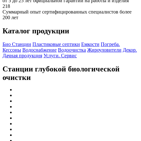
от 5 до 25 лет официальной гарантии на работы и изделия
218
Суммарный опыт сертифицированных специалистов более
200 лет
Каталог продукции
Био Станции
Пластиковые септики
Емкости
Погреба.
Кессоны
Водоснабжение
Водоочистка
Жироуловители
Декор.
Дачная продукция
Услуги. Сервис
Станции глубокой биологической
очистки