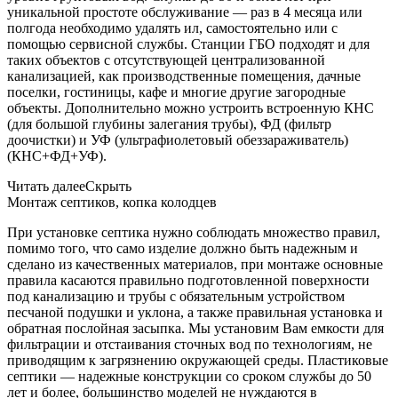
уникальной простоте обслуживание — раз в 4 месяца или
полгода необходимо удалять ил, самостоятельно или с
помощью сервисной службы. Станции ГБО подходят и для
таких объектов с отсутствующей централизованной
канализацией, как производственные помещения, дачные
поселки, гостиницы, кафе и многие другие загородные
объекты. Дополнительно можно устроить встроенную КНС
(для большой глубины залегания трубы), ФД (фильтр
доочистки) и УФ (ультрафиолетовый обеззараживатель)
(КНС+ФД+УФ).
Читать далее
Скрыть
Монтаж септиков, копка колодцев
При установке септика нужно соблюдать множество правил,
помимо того, что само изделие должно быть надежным и
сделано из качественных материалов, при монтаже основные
правила касаются правильно подготовленной поверхности
под канализацию и трубы с обязательным устройством
песчаной подушки и уклона, а также правильная установка и
обратная послойная засыпка. Мы установим Вам емкости для
фильтрации и отстаивания сточных вод по технологиям, не
приводящим к загрязнению окружающей среды. Пластиковые
септики — надежные конструкции со сроком службы до 50
лет и более, большинство моделей не нуждаются в