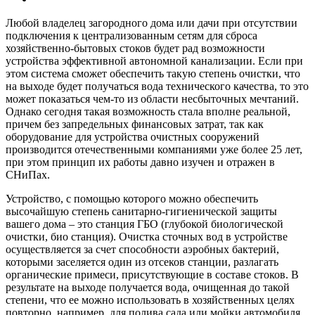
Любой владелец загородного дома или дачи при отсутствии
подключения к централизованным сетям для сброса
хозяйственно-бытовых стоков будет рад возможности
устройства эффективной автономной канализации. Если при
этом система сможет обеспечить такую степень очистки, что
на выходе будет получаться вода технического качества, то это
может показаться чем-то из области несбыточных мечтаний.
Однако сегодня такая возможность стала вполне реальной,
причем без запредельных финансовых затрат, так как
оборудование для устройства очистных сооружений
производится отечественными компаниями уже более 25 лет,
при этом принцип их работы давно изучен и отражен в
СНиПах.
Устройство, с помощью которого можно обеспечить
высочайшую степень санитарно-гигиенической защиты
вашего дома – это станция ГБО (глубокой биологической
очистки, био станция). Очистка сточных вод в устройстве
осуществляется за счет способности аэробных бактерий,
которыми заселяется один из отсеков станции, разлагать
органические примеси, присутствующие в составе стоков. В
результате на выходе получается вода, очищенная до такой
степени, что ее можно использовать в хозяйственных целях
повторно, например, для полива сада или мойки автомобиля.