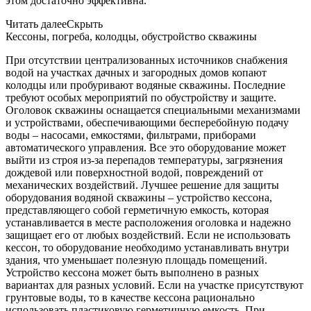
этом достаточно эффективна.
Читать далее
Скрыть
Кессоны, погреба, колодцы, обустройство скважины
При отсутствии централизованных источников снабжения
водой на участках дачных и загородных домов копают
колодцы или пробуривают водяные скважины. Последние
требуют особых мероприятий по обустройству и защите.
Оголовок скважины оснащается специальными механизмами
и устройствами, обеспечивающими бесперебойную подачу
воды – насосами, емкостями, фильтрами, приборами
автоматического управления. Все это оборудование может
выйти из строя из-за перепадов температуры, загрязнения
дождевой или поверхностной водой, повреждений от
механических воздействий. Лучшее решение для защиты
оборудования водяной скважины – устройство кессона,
представляющего собой герметичную емкость, которая
устанавливается в месте расположения оголовка и надежно
защищает его от любых воздействий. Если не использовать
кессон, то оборудование необходимо устанавливать внутри
здания, что уменьшает полезную площадь помещений.
Устройство кессона может быть выполнено в разных
вариантах для разных условий. Если на участке присутствуют
грунтовые воды, то в качестве кессона рационально
использовать пластиковую герметичную емкость. При