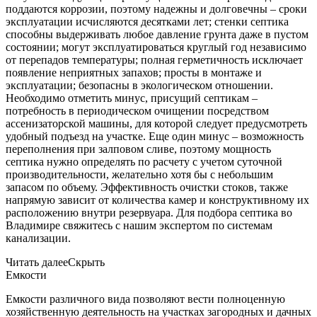
поддаются коррозии, поэтому надежны и долговечны – сроки
эксплуатации исчисляются десятками лет; стенки септика
способны выдерживать любое давление грунта даже в пустом
состоянии; могут эксплуатироваться круглый год независимо
от перепадов температуры; полная герметичность исключает
появление неприятных запахов; просты в монтаже и
эксплуатации; безопасны в экологическом отношении.
Необходимо отметить минус, присущий септикам –
потребность в периодическом очищении посредством
ассенизаторской машины, для которой следует предусмотреть
удобный подъезд на участке. Еще один минус – возможность
переполнения при залповом сливе, поэтому мощность
септика нужно определять по расчету с учетом суточной
производительности, желательно хотя бы с небольшим
запасом по объему. Эффективность очистки стоков, также
напрямую зависит от количества камер и конструктивному их
расположению внутри резервуара. Для подбора септика во
Владимире свяжитесь с нашим экспертом по системам
канализации.
Читать далее
Скрыть
Емкости
Емкости различного вида позволяют вести полноценную
хозяйственную деятельность на участках загородных и дачных