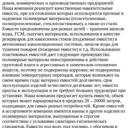
домов, коммерческих и производственных предприятий.
Наша компания реализует качественные накопительные
емкости, при изготовлении которых используются прочные и
надежные полимерные материалы (полиэтиленовые,
полипропиленовые, стеклопластиковые), а также из стали.
Емкости предназначены для разных целей – хранения запасов
воды, ГСМ, сыпучих материалов, использования в качестве
резервуаров для накопления стоков (подземные емкости) в
автономных канализационных системах, запасов воды для
тушения пожаров (пожарные емкости) и т.д. Использование
пластиковых емкостей дает следующие преимущества:
полимерные материалы невосприимчивы к действию
грунтовой влаги и агрессивных в химическом отношении
веществ, поэтому не подвержены коррозии; не подвержены
влиянию температурных перепадов, которые возникают на
смене времен года; материал емкостей долговечен, срок
эксплуатации изделий исчисляется десятками лет; емкости
просты в эксплуатации и не требуют больших трудозатрат при
установке. Наша компания предлагает купить емкости, объем
которых может варьироваться в пределах 20 – 20000 литров,
подходящие для самых разных потребностей. Кроме емкостей
в ассортименте компании имеются ванны и другие изделия из
полимерных материалов, выпущенные в строгом
соответствии с условиями санитарно-гигиенических
стандартов. Емкости под воду, под топливо, с обогревом и