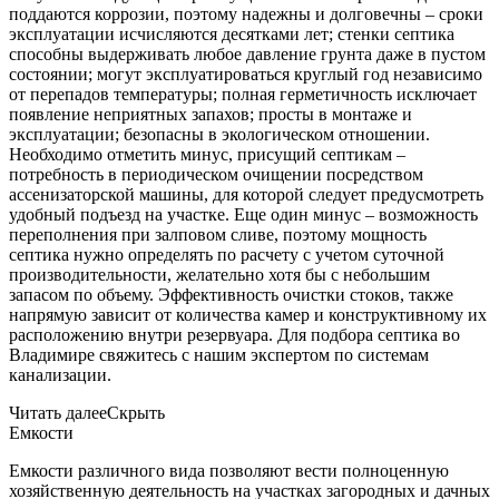
поддаются коррозии, поэтому надежны и долговечны – сроки
эксплуатации исчисляются десятками лет; стенки септика
способны выдерживать любое давление грунта даже в пустом
состоянии; могут эксплуатироваться круглый год независимо
от перепадов температуры; полная герметичность исключает
появление неприятных запахов; просты в монтаже и
эксплуатации; безопасны в экологическом отношении.
Необходимо отметить минус, присущий септикам –
потребность в периодическом очищении посредством
ассенизаторской машины, для которой следует предусмотреть
удобный подъезд на участке. Еще один минус – возможность
переполнения при залповом сливе, поэтому мощность
септика нужно определять по расчету с учетом суточной
производительности, желательно хотя бы с небольшим
запасом по объему. Эффективность очистки стоков, также
напрямую зависит от количества камер и конструктивному их
расположению внутри резервуара. Для подбора септика во
Владимире свяжитесь с нашим экспертом по системам
канализации.
Читать далее
Скрыть
Емкости
Емкости различного вида позволяют вести полноценную
хозяйственную деятельность на участках загородных и дачных