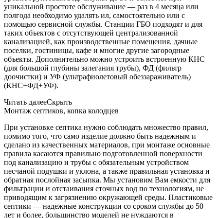
уникальной простоте обслуживание — раз в 4 месяца или
полгода необходимо удалять ил, самостоятельно или с
помощью сервисной службы. Станции ГБО подходят и для
таких объектов с отсутствующей централизованной
канализацией, как производственные помещения, дачные
поселки, гостиницы, кафе и многие другие загородные
объекты. Дополнительно можно устроить встроенную КНС
(для большой глубины залегания трубы), ФД (фильтр
доочистки) и УФ (ультрафиолетовый обеззараживатель)
(КНС+ФД+УФ).
Читать далее
Скрыть
Монтаж септиков, копка колодцев
При установке септика нужно соблюдать множество правил,
помимо того, что само изделие должно быть надежным и
сделано из качественных материалов, при монтаже основные
правила касаются правильно подготовленной поверхности
под канализацию и трубы с обязательным устройством
песчаной подушки и уклона, а также правильная установка и
обратная послойная засыпка. Мы установим Вам емкости для
фильтрации и отстаивания сточных вод по технологиям, не
приводящим к загрязнению окружающей среды. Пластиковые
септики — надежные конструкции со сроком службы до 50
лет и более, большинство моделей не нуждаются в