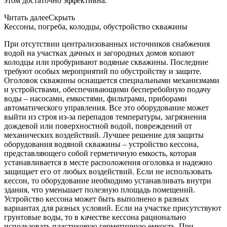
этом достаточно эффективна.
Читать далее
Скрыть
Кессоны, погреба, колодцы, обустройство скважины
При отсутствии централизованных источников снабжения
водой на участках дачных и загородных домов копают
колодцы или пробуривают водяные скважины. Последние
требуют особых мероприятий по обустройству и защите.
Оголовок скважины оснащается специальными механизмами
и устройствами, обеспечивающими бесперебойную подачу
воды – насосами, емкостями, фильтрами, приборами
автоматического управления. Все это оборудование может
выйти из строя из-за перепадов температуры, загрязнения
дождевой или поверхностной водой, повреждений от
механических воздействий. Лучшее решение для защиты
оборудования водяной скважины – устройство кессона,
представляющего собой герметичную емкость, которая
устанавливается в месте расположения оголовка и надежно
защищает его от любых воздействий. Если не использовать
кессон, то оборудование необходимо устанавливать внутри
здания, что уменьшает полезную площадь помещений.
Устройство кессона может быть выполнено в разных
вариантах для разных условий. Если на участке присутствуют
грунтовые воды, то в качестве кессона рационально
использовать пластиковую герметичную емкость. При