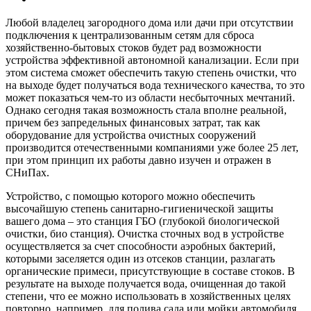
Любой владелец загородного дома или дачи при отсутствии
подключения к централизованным сетям для сброса
хозяйственно-бытовых стоков будет рад возможности
устройства эффективной автономной канализации. Если при
этом система сможет обеспечить такую степень очистки, что
на выходе будет получаться вода технического качества, то это
может показаться чем-то из области несбыточных мечтаний.
Однако сегодня такая возможность стала вполне реальной,
причем без запредельных финансовых затрат, так как
оборудование для устройства очистных сооружений
производится отечественными компаниями уже более 25 лет,
при этом принцип их работы давно изучен и отражен в
СНиПах.
Устройство, с помощью которого можно обеспечить
высочайшую степень санитарно-гигиенической защиты
вашего дома – это станция ГБО (глубокой биологической
очистки, био станция). Очистка сточных вод в устройстве
осуществляется за счет способности аэробных бактерий,
которыми заселяется один из отсеков станции, разлагать
органические примеси, присутствующие в составе стоков. В
результате на выходе получается вода, очищенная до такой
степени, что ее можно использовать в хозяйственных целях
повторно, например, для полива сада или мойки автомобиля.