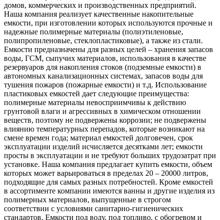
домов, коммерческих и производственных предприятий.
Наша компания реализует качественные накопительные
емкости, при изготовлении которых используются прочные и
надежные полимерные материалы (полиэтиленовые,
полипропиленовые, стеклопластиковые), а также из стали.
Емкости предназначены для разных целей – хранения запасов
воды, ГСМ, сыпучих материалов, использования в качестве
резервуаров для накопления стоков (подземные емкости) в
автономных канализационных системах, запасов воды для
тушения пожаров (пожарные емкости) и т.д. Использование
пластиковых емкостей дает следующие преимущества:
полимерные материалы невосприимчивы к действию
грунтовой влаги и агрессивных в химическом отношении
веществ, поэтому не подвержены коррозии; не подвержены
влиянию температурных перепадов, которые возникают на
смене времен года; материал емкостей долговечен, срок
эксплуатации изделий исчисляется десятками лет; емкости
просты в эксплуатации и не требуют больших трудозатрат при
установке. Наша компания предлагает купить емкости, объем
которых может варьироваться в пределах 20 – 20000 литров,
подходящие для самых разных потребностей. Кроме емкостей
в ассортименте компании имеются ванны и другие изделия из
полимерных материалов, выпущенные в строгом
соответствии с условиями санитарно-гигиенических
стандартов. Емкости под воду, под топливо, с обогревом и