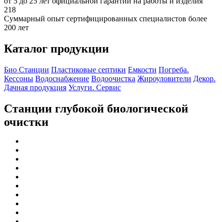
от 5 до 25 лет официальной гарантии на работы и изделия
218
Суммарный опыт сертифицированных специалистов более
200 лет
Каталог продукции
Био Станции
Пластиковые септики
Емкости
Погреба.
Кессоны
Водоснабжение
Водоочистка
Жироуловители
Декор.
Дачная продукция
Услуги. Сервис
Станции глубокой биологической
очистки