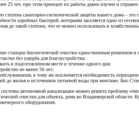
ее 25 лет, при этом принцип их работы давно изучен и отраже
 степень санитарно-гигиенической защиты вашего дома – это ст
собности аэробных бактерий, которыми заселяется один из отсек
енная до такой степени, что ее можно использовать в хозяйствен
вание станции биологической очистки единственным решением в
астке без ущерба для благоустройства;
вить в подготовленном месте в течение одного дня;
ройство не менее 50 лет;
о обслуживания, к тому же исключается необходимость периодиче
й до жилья и источников питьевой воды при монтаже. Био Стан
 системы автономной канализации можно решить проблему очист
гической очистки для объекта, дома во Владимирской области. 
женерного оборудования.