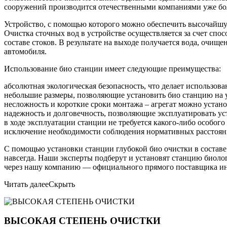
сооружений производится отечественными компаниями уже бол
Устройство, с помощью которого можно обеспечить высочайшую
Очистка сточных вод в устройстве осуществляется за счет спо
составе стоков. В результате на выходе получается вода, очищ
автомобиля.
Использование био станции имеет следующие преимущества:
абсолютная экологическая безопасность, что делает использо
небольшие размеры, позволяющие установить био станцию на уч
несложность и короткие сроки монтажа – агрегат можно устано
надежность и долговечность, позволяющие эксплуатировать уст
в ходе эксплуатации станции не требуется какого-либо особог
исключение необходимости соблюдения нормативных расстояни
С помощью установки станции глубокой био очистки в составе
навсегда. Наши эксперты подберут и установят станцию биоло
через нашу компанию — официального прямого поставщика ин
Читать далее
Скрыть
ВЫСОКАЯ СТЕПЕНЬ ОЧИСТКИ