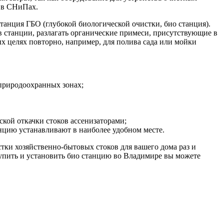
н в СНиПах.
анция ГБО (глубокой биологической очистки, био станция).
ов станции, разлагать органические примеси, присутствующие в
ных целях повторно, например, для полива сада или мойки
 природоохранных зонах;
ской откачки стоков ассенизаторами;
цию устанавливают в наиболее удобном месте.
ки хозяйственно-бытовых стоков для вашего дома раз и
Купить и установить био станцию во Владимире вы можете