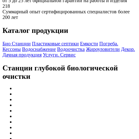
от 5 до 25 лет официальной гарантии на работы и изделия
218
Суммарный опыт сертифицированных специалистов более
200 лет
Каталог продукции
Био Станции
Пластиковые септики
Емкости
Погреба.
Кессоны
Водоснабжение
Водоочистка
Жироуловители
Декор.
Дачная продукция
Услуги. Сервис
Станции глубокой биологической
очистки