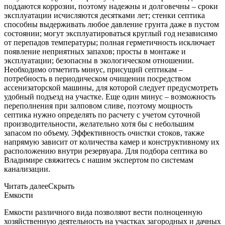
поддаются коррозии, поэтому надежны и долговечны – сроки
эксплуатации исчисляются десятками лет; стенки септика
способны выдерживать любое давление грунта даже в пустом
состоянии; могут эксплуатироваться круглый год независимо
от перепадов температуры; полная герметичность исключает
появление неприятных запахов; просты в монтаже и
эксплуатации; безопасны в экологическом отношении.
Необходимо отметить минус, присущий септикам –
потребность в периодическом очищении посредством
ассенизаторской машины, для которой следует предусмотреть
удобный подъезд на участке. Еще один минус – возможность
переполнения при залповом сливе, поэтому мощность
септика нужно определять по расчету с учетом суточной
производительности, желательно хотя бы с небольшим
запасом по объему. Эффективность очистки стоков, также
напрямую зависит от количества камер и конструктивному их
расположению внутри резервуара. Для подбора септика во
Владимире свяжитесь с нашим экспертом по системам
канализации.
Читать далее
Скрыть
Емкости
Емкости различного вида позволяют вести полноценную
хозяйственную деятельность на участках загородных и дачных