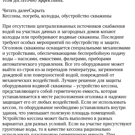
этом достаточно эффективна.
Читать далее
Скрыть
Кессоны, погреба, колодцы, обустройство скважины
При отсутствии централизованных источников снабжения
водой на участках дачных и загородных домов копают
колодцы или пробуривают водяные скважины. Последние
требуют особых мероприятий по обустройству и защите.
Оголовок скважины оснащается специальными механизмами
и устройствами, обеспечивающими бесперебойную подачу
воды – насосами, емкостями, фильтрами, приборами
автоматического управления. Все это оборудование может
выйти из строя из-за перепадов температуры, загрязнения
дождевой или поверхностной водой, повреждений от
механических воздействий. Лучшее решение для защиты
оборудования водяной скважины – устройство кессона,
представляющего собой герметичную емкость, которая
устанавливается в месте расположения оголовка и надежно
защищает его от любых воздействий. Если не использовать
кессон, то оборудование необходимо устанавливать внутри
здания, что уменьшает полезную площадь помещений.
Устройство кессона может быть выполнено в разных
вариантах для разных условий. Если на участке присутствуют
грунтовые воды, то в качестве кессона рационально
использовать пластиковую герметичную емкость. При