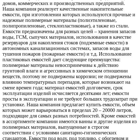
домов, коммерческих и производственных предприятий.
Наша компания реализует качественные накопительные
емкости, при изготовлении которых используются прочные и
надежные полимерные материалы (полиэтиленовые,
полипропиленовые, стеклопластиковые), а также из стали.
Емкости предназначены для разных целей – хранения запасов
воды, ГСМ, сыпучих материалов, использования в качестве
резервуаров для накопления стоков (подземные емкости) в
автономных канализационных системах, запасов воды для
тушения пожаров (пожарные емкости) и т.д. Использование
пластиковых емкостей дает следующие преимущества:
полимерные материалы невосприимчивы к действию
грунтовой влаги и агрессивных в химическом отношении
веществ, поэтому не подвержены коррозии; не подвержены
влиянию температурных перепадов, которые возникают на
смене времен года; материал емкостей долговечен, срок
эксплуатации изделий исчисляется десятками лет; емкости
просты в эксплуатации и не требуют больших трудозатрат при
установке. Наша компания предлагает купить емкости, объем
которых может варьироваться в пределах 20 – 20000 литров,
подходящие для самых разных потребностей. Кроме емкостей
в ассортименте компании имеются ванны и другие изделия из
полимерных материалов, выпущенные в строгом
соответствии с условиями санитарно-гигиенических
стандартов. Емкости под воду, под топливо, с обогревом и