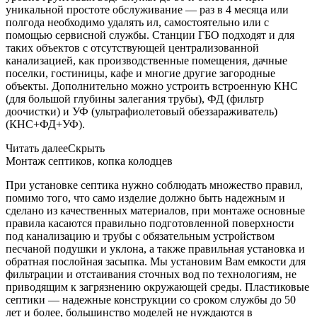
уникальной простоте обслуживание — раз в 4 месяца или
полгода необходимо удалять ил, самостоятельно или с
помощью сервисной службы. Станции ГБО подходят и для
таких объектов с отсутствующей централизованной
канализацией, как производственные помещения, дачные
поселки, гостиницы, кафе и многие другие загородные
объекты. Дополнительно можно устроить встроенную КНС
(для большой глубины залегания трубы), ФД (фильтр
доочистки) и УФ (ультрафиолетовый обеззараживатель)
(КНС+ФД+УФ).
Читать далее
Скрыть
Монтаж септиков, копка колодцев
При установке септика нужно соблюдать множество правил,
помимо того, что само изделие должно быть надежным и
сделано из качественных материалов, при монтаже основные
правила касаются правильно подготовленной поверхности
под канализацию и трубы с обязательным устройством
песчаной подушки и уклона, а также правильная установка и
обратная послойная засыпка. Мы установим Вам емкости для
фильтрации и отстаивания сточных вод по технологиям, не
приводящим к загрязнению окружающей среды. Пластиковые
септики — надежные конструкции со сроком службы до 50
лет и более, большинство моделей не нуждаются в