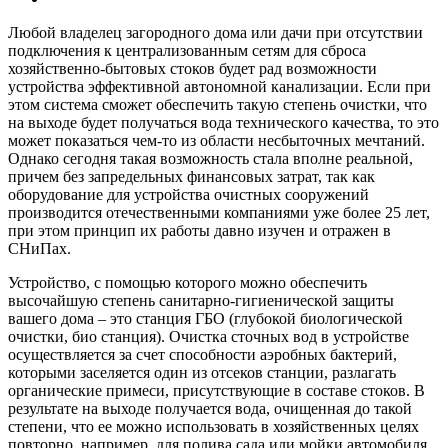
Любой владелец загородного дома или дачи при отсутствии
подключения к централизованным сетям для сброса
хозяйственно-бытовых стоков будет рад возможности
устройства эффективной автономной канализации. Если при
этом система сможет обеспечить такую степень очистки, что
на выходе будет получаться вода технического качества, то это
может показаться чем-то из области несбыточных мечтаний.
Однако сегодня такая возможность стала вполне реальной,
причем без запредельных финансовых затрат, так как
оборудование для устройства очистных сооружений
производится отечественными компаниями уже более 25 лет,
при этом принцип их работы давно изучен и отражен в
СНиПах.
Устройство, с помощью которого можно обеспечить
высочайшую степень санитарно-гигиенической защиты
вашего дома – это станция ГБО (глубокой биологической
очистки, био станция). Очистка сточных вод в устройстве
осуществляется за счет способности аэробных бактерий,
которыми заселяется один из отсеков станции, разлагать
органические примеси, присутствующие в составе стоков. В
результате на выходе получается вода, очищенная до такой
степени, что ее можно использовать в хозяйственных целях
повторно, например, для полива сада или мойки автомобиля.