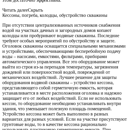
этом достаточно эффективна.
Читать далее
Скрыть
Кессоны, погреба, колодцы, обустройство скважины
При отсутствии централизованных источников снабжения
водой на участках дачных и загородных домов копают
колодцы или пробуривают водяные скважины. Последние
требуют особых мероприятий по обустройству и защите.
Оголовок скважины оснащается специальными механизмами
и устройствами, обеспечивающими бесперебойную подачу
воды – насосами, емкостями, фильтрами, приборами
автоматического управления. Все это оборудование может
выйти из строя из-за перепадов температуры, загрязнения
дождевой или поверхностной водой, повреждений от
механических воздействий. Лучшее решение для защиты
оборудования водяной скважины – устройство кессона,
представляющего собой герметичную емкость, которая
устанавливается в месте расположения оголовка и надежно
защищает его от любых воздействий. Если не использовать
кессон, то оборудование необходимо устанавливать внутри
здания, что уменьшает полезную площадь помещений.
Устройство кессона может быть выполнено в разных
вариантах для разных условий. Если на участке присутствуют
грунтовые воды, то в качестве кессона рационально
использовать пластиковую герметичную емкость. При