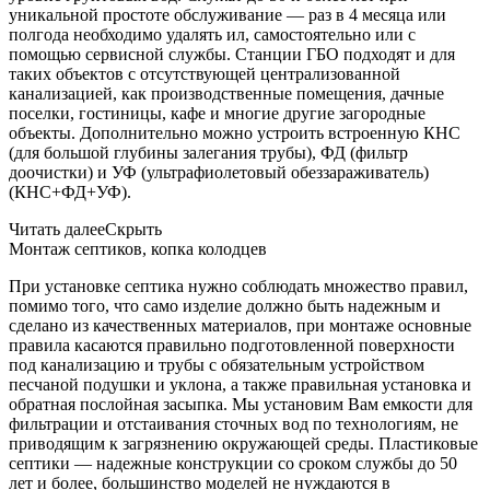
уникальной простоте обслуживание — раз в 4 месяца или
полгода необходимо удалять ил, самостоятельно или с
помощью сервисной службы. Станции ГБО подходят и для
таких объектов с отсутствующей централизованной
канализацией, как производственные помещения, дачные
поселки, гостиницы, кафе и многие другие загородные
объекты. Дополнительно можно устроить встроенную КНС
(для большой глубины залегания трубы), ФД (фильтр
доочистки) и УФ (ультрафиолетовый обеззараживатель)
(КНС+ФД+УФ).
Читать далее
Скрыть
Монтаж септиков, копка колодцев
При установке септика нужно соблюдать множество правил,
помимо того, что само изделие должно быть надежным и
сделано из качественных материалов, при монтаже основные
правила касаются правильно подготовленной поверхности
под канализацию и трубы с обязательным устройством
песчаной подушки и уклона, а также правильная установка и
обратная послойная засыпка. Мы установим Вам емкости для
фильтрации и отстаивания сточных вод по технологиям, не
приводящим к загрязнению окружающей среды. Пластиковые
септики — надежные конструкции со сроком службы до 50
лет и более, большинство моделей не нуждаются в