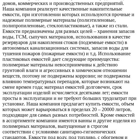
домов, коммерческих и производственных предприятий.
Наша компания реализует качественные накопительные
емкости, при изготовлении которых используются прочные и
надежные полимерные материалы (полиэтиленовые,
полипропиленовые, стеклопластиковые), а также из стали.
Емкости предназначены для разных целей – хранения запасов
воды, ГСМ, сыпучих материалов, использования в качестве
резервуаров для накопления стоков (подземные емкости) в
автономных канализационных системах, запасов воды для
тушения пожаров (пожарные емкости) и т.д. Использование
пластиковых емкостей дает следующие преимущества:
полимерные материалы невосприимчивы к действию
грунтовой влаги и агрессивных в химическом отношении
веществ, поэтому не подвержены коррозии; не подвержены
влиянию температурных перепадов, которые возникают на
смене времен года; материал емкостей долговечен, срок
эксплуатации изделий исчисляется десятками лет; емкости
просты в эксплуатации и не требуют больших трудозатрат при
установке. Наша компания предлагает купить емкости, объем
которых может варьироваться в пределах 20 – 20000 литров,
подходящие для самых разных потребностей. Кроме емкостей
в ассортименте компании имеются ванны и другие изделия из
полимерных материалов, выпущенные в строгом
соответствии с условиями санитарно-гигиенических
стандартов. Емкости под воду, под топливо, с обогревом и