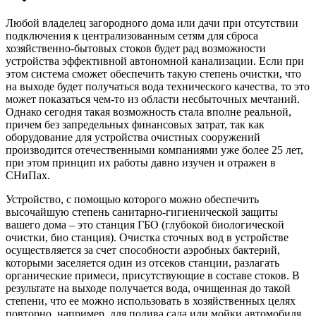
Любой владелец загородного дома или дачи при отсутствии
подключения к централизованным сетям для сброса
хозяйственно-бытовых стоков будет рад возможности
устройства эффективной автономной канализации. Если при
этом система сможет обеспечить такую степень очистки, что
на выходе будет получаться вода технического качества, то это
может показаться чем-то из области несбыточных мечтаний.
Однако сегодня такая возможность стала вполне реальной,
причем без запредельных финансовых затрат, так как
оборудование для устройства очистных сооружений
производится отечественными компаниями уже более 25 лет,
при этом принцип их работы давно изучен и отражен в
СНиПах.
Устройство, с помощью которого можно обеспечить
высочайшую степень санитарно-гигиенической защиты
вашего дома – это станция ГБО (глубокой биологической
очистки, био станция). Очистка сточных вод в устройстве
осуществляется за счет способности аэробных бактерий,
которыми заселяется один из отсеков станции, разлагать
органические примеси, присутствующие в составе стоков. В
результате на выходе получается вода, очищенная до такой
степени, что ее можно использовать в хозяйственных целях
повторно, например, для полива сада или мойки автомобиля.