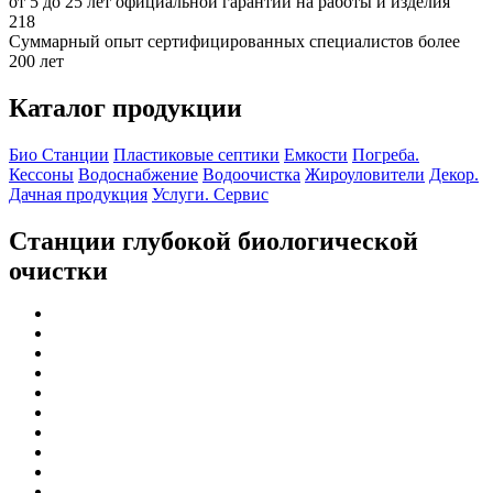
от 5 до 25 лет официальной гарантии на работы и изделия
218
Суммарный опыт сертифицированных специалистов более
200 лет
Каталог продукции
Био Станции
Пластиковые септики
Емкости
Погреба.
Кессоны
Водоснабжение
Водоочистка
Жироуловители
Декор.
Дачная продукция
Услуги. Сервис
Станции глубокой биологической
очистки