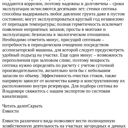
поддаются коррозии, поэтому надежны и долговечны – сроки
эксплуатации исчисляются десятками лет; стенки септика
способны выдерживать любое давление грунта даже в пустом
состоянии; могут эксплуатироваться круглый год независимо
от перепадов температуры; полная герметичность исключает
появление неприятных запахов; просты в монтаже и
эксплуатации; безопасны в экологическом отношении.
Необходимо отметить минус, присущий септикам –
потребность в периодическом очищении посредством
ассенизаторской машины, для которой следует предусмотреть
удобный подъезд на участке. Еще один минус – возможность
переполнения при залповом сливе, поэтому мощность
септика нужно определять по расчету с учетом суточной
производительности, желательно хотя бы с небольшим
запасом по объему. Эффективность очистки стоков, также
напрямую зависит от количества камер и конструктивному их
расположению внутри резервуара. Для подбора септика во
Владимире свяжитесь с нашим экспертом по системам
канализации.
Читать далее
Скрыть
Емкости
Емкости различного вида позволяют вести полноценную
хозяйственную деятельность на участках загородных и дачных