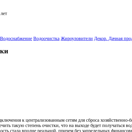
 лет
Водоснабжение
Водоочистка
Жироуловители
Декор. Дачная пр
тки
дключения к централизованным сетям для сброса хозяйственно-
ить такую степень очистки, что на выходе будет получаться вода
сть стала вполне реальной, причем без запредельных финансовы