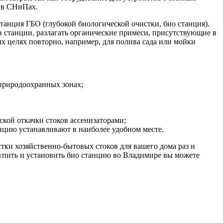
н в СНиПах.
анция ГБО (глубокой биологической очистки, био станция).
ов станции, разлагать органические примеси, присутствующие в
ных целях повторно, например, для полива сада или мойки
 природоохранных зонах;
ской откачки стоков ассенизаторами;
цию устанавливают в наиболее удобном месте.
ки хозяйственно-бытовых стоков для вашего дома раз и
Купить и установить био станцию во Владимире вы можете