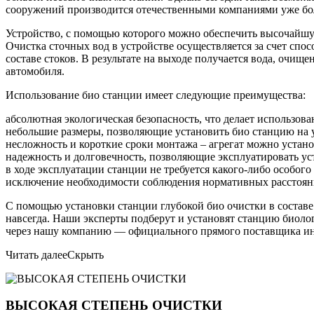
сооружений производится отечественными компаниями уже бол
Устройство, с помощью которого можно обеспечить высочайшую
Очистка сточных вод в устройстве осуществляется за счет спо
составе стоков. В результате на выходе получается вода, очищ
автомобиля.
Использование био станции имеет следующие преимущества:
абсолютная экологическая безопасность, что делает использо
небольшие размеры, позволяющие установить био станцию на уч
несложность и короткие сроки монтажа – агрегат можно устано
надежность и долговечность, позволяющие эксплуатировать уст
в ходе эксплуатации станции не требуется какого-либо особог
исключение необходимости соблюдения нормативных расстояни
С помощью установки станции глубокой био очистки в составе
навсегда. Наши эксперты подберут и установят станцию биоло
через нашу компанию — официального прямого поставщика ин
Читать далее
Скрыть
ВЫСОКАЯ СТЕПЕНЬ ОЧИСТКИ