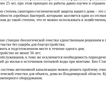
ее 25 лет, при этом принцип их работы давно изучен и отраже
 степень санитарно-гигиенической защиты вашего дома – это ст
собности аэробных бактерий, которыми заселяется один из отсек
енная до такой степени, что ее можно использовать в хозяйствен
вание станции биологической очистки единственным решением в
астке без ущерба для благоустройства;
вить в подготовленном месте в течение одного дня;
ройство не менее 50 лет;
о обслуживания, к тому же исключается необходимость периодиче
й до жилья и источников питьевой воды при монтаже. Био Стан
 системы автономной канализации можно решить проблему очист
гической очистки для объекта, дома во Владимирской области. 
женерного оборудования.