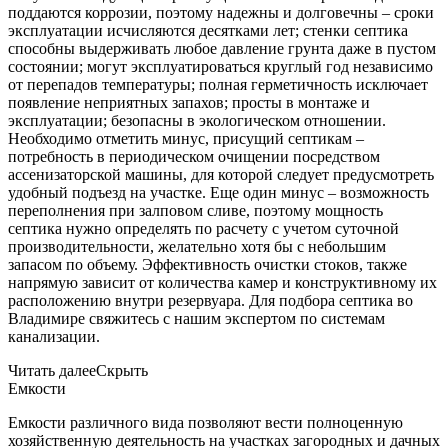
поддаются коррозии, поэтому надежны и долговечны – сроки
эксплуатации исчисляются десятками лет; стенки септика
способны выдерживать любое давление грунта даже в пустом
состоянии; могут эксплуатироваться круглый год независимо
от перепадов температуры; полная герметичность исключает
появление неприятных запахов; просты в монтаже и
эксплуатации; безопасны в экологическом отношении.
Необходимо отметить минус, присущий септикам –
потребность в периодическом очищении посредством
ассенизаторской машины, для которой следует предусмотреть
удобный подъезд на участке. Еще один минус – возможность
переполнения при залповом сливе, поэтому мощность
септика нужно определять по расчету с учетом суточной
производительности, желательно хотя бы с небольшим
запасом по объему. Эффективность очистки стоков, также
напрямую зависит от количества камер и конструктивному их
расположению внутри резервуара. Для подбора септика во
Владимире свяжитесь с нашим экспертом по системам
канализации.
Читать далее
Скрыть
Емкости
Емкости различного вида позволяют вести полноценную
хозяйственную деятельность на участках загородных и дачных