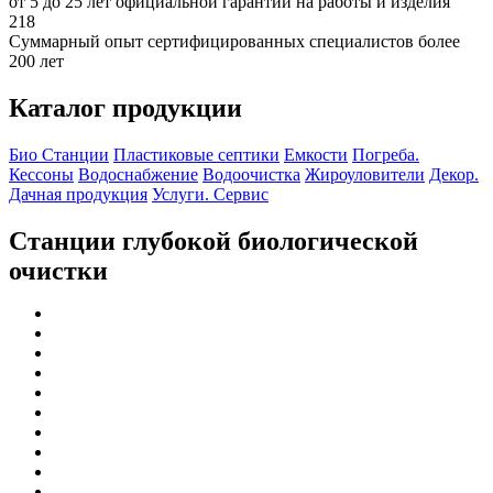
от 5 до 25 лет официальной гарантии на работы и изделия
218
Суммарный опыт сертифицированных специалистов более
200 лет
Каталог продукции
Био Станции
Пластиковые септики
Емкости
Погреба.
Кессоны
Водоснабжение
Водоочистка
Жироуловители
Декор.
Дачная продукция
Услуги. Сервис
Станции глубокой биологической
очистки