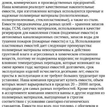
домов, коммерческих и производственных предприятий.
Наша компания реализует качественные накопительные
емкости, при изготовлении которых используются прочные и
надежные полимерные материалы (полиэтиленовые,
полипропиленовые, стеклопластиковые), а также из стали.
Емкости предназначены для разных целей – хранения запасов
воды, ГСМ, сыпучих материалов, использования в качестве
резервуаров для накопления стоков (подземные емкости) в
автономных канализационных системах, запасов воды для
тушения пожаров (пожарные емкости) и т.д. Использование
пластиковых емкостей дает следующие преимущества:
полимерные материалы невосприимчивы к действию
грунтовой влаги и агрессивных в химическом отношении
веществ, поэтому не подвержены коррозии; не подвержены
влиянию температурных перепадов, которые возникают на
смене времен года; материал емкостей долговечен, срок
эксплуатации изделий исчисляется десятками лет; емкости
просты в эксплуатации и не требуют больших трудозатрат при
установке. Наша компания предлагает купить емкости, объем
которых может варьироваться в пределах 20 – 20000 литров,
подходящие для самых разных потребностей. Кроме емкостей
в ассортименте компании имеются ванны и другие изделия из
полимерных материалов, выпущенные в строгом
соответствии с условиями санитарно-гигиенических
стандартов. Емкости под воду, под топливо, с обогревом и