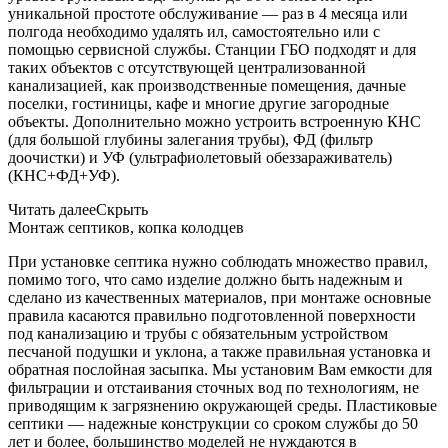
уникальной простоте обслуживание — раз в 4 месяца или
полгода необходимо удалять ил, самостоятельно или с
помощью сервисной службы. Станции ГБО подходят и для
таких объектов с отсутствующей централизованной
канализацией, как производственные помещения, дачные
поселки, гостиницы, кафе и многие другие загородные
объекты. Дополнительно можно устроить встроенную КНС
(для большой глубины залегания трубы), ФД (фильтр
доочистки) и УФ (ультрафиолетовый обеззараживатель)
(КНС+ФД+УФ).
Читать далее
Скрыть
Монтаж септиков, копка колодцев
При установке септика нужно соблюдать множество правил,
помимо того, что само изделие должно быть надежным и
сделано из качественных материалов, при монтаже основные
правила касаются правильно подготовленной поверхности
под канализацию и трубы с обязательным устройством
песчаной подушки и уклона, а также правильная установка и
обратная послойная засыпка. Мы установим Вам емкости для
фильтрации и отстаивания сточных вод по технологиям, не
приводящим к загрязнению окружающей среды. Пластиковые
септики — надежные конструкции со сроком службы до 50
лет и более, большинство моделей не нуждаются в