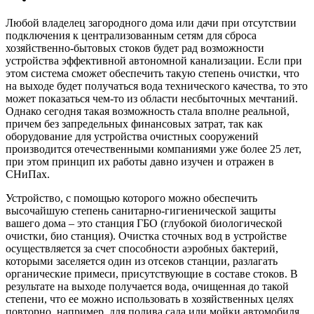
Любой владелец загородного дома или дачи при отсутствии
подключения к централизованным сетям для сброса
хозяйственно-бытовых стоков будет рад возможности
устройства эффективной автономной канализации. Если при
этом система сможет обеспечить такую степень очистки, что
на выходе будет получаться вода технического качества, то это
может показаться чем-то из области несбыточных мечтаний.
Однако сегодня такая возможность стала вполне реальной,
причем без запредельных финансовых затрат, так как
оборудование для устройства очистных сооружений
производится отечественными компаниями уже более 25 лет,
при этом принцип их работы давно изучен и отражен в
СНиПах.
Устройство, с помощью которого можно обеспечить
высочайшую степень санитарно-гигиенической защиты
вашего дома – это станция ГБО (глубокой биологической
очистки, био станция). Очистка сточных вод в устройстве
осуществляется за счет способности аэробных бактерий,
которыми заселяется один из отсеков станции, разлагать
органические примеси, присутствующие в составе стоков. В
результате на выходе получается вода, очищенная до такой
степени, что ее можно использовать в хозяйственных целях
повторно, например, для полива сада или мойки автомобиля.