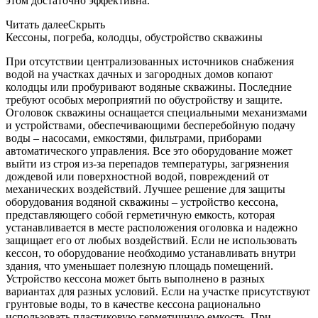
этом достаточно эффективна.
Читать далее
Скрыть
Кессоны, погреба, колодцы, обустройство скважины
При отсутствии централизованных источников снабжения
водой на участках дачных и загородных домов копают
колодцы или пробуривают водяные скважины. Последние
требуют особых мероприятий по обустройству и защите.
Оголовок скважины оснащается специальными механизмами
и устройствами, обеспечивающими бесперебойную подачу
воды – насосами, емкостями, фильтрами, приборами
автоматического управления. Все это оборудование может
выйти из строя из-за перепадов температуры, загрязнения
дождевой или поверхностной водой, повреждений от
механических воздействий. Лучшее решение для защиты
оборудования водяной скважины – устройство кессона,
представляющего собой герметичную емкость, которая
устанавливается в месте расположения оголовка и надежно
защищает его от любых воздействий. Если не использовать
кессон, то оборудование необходимо устанавливать внутри
здания, что уменьшает полезную площадь помещений.
Устройство кессона может быть выполнено в разных
вариантах для разных условий. Если на участке присутствуют
грунтовые воды, то в качестве кессона рационально
использовать пластиковую герметичную емкость. При