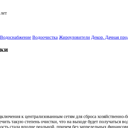
 лет
Водоснабжение
Водоочистка
Жироуловители
Декор. Дачная пр
тки
дключения к централизованным сетям для сброса хозяйственно-
ить такую степень очистки, что на выходе будет получаться вода
сть стала вполне реальной, причем без запредельных финансовы