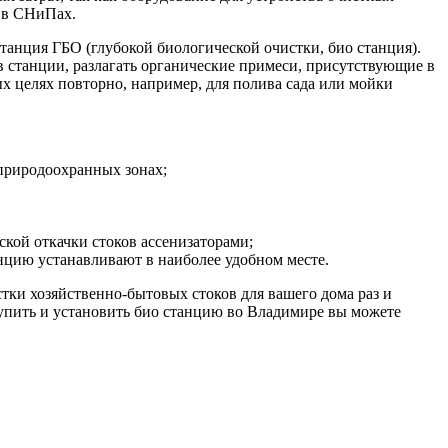
н в СНиПах.
анция ГБО (глубокой биологической очистки, био станция).
ов станции, разлагать органические примеси, присутствующие в
ных целях повторно, например, для полива сада или мойки
 природоохранных зонах;
ской откачки стоков ассенизаторами;
цию устанавливают в наиболее удобном месте.
ки хозяйственно-бытовых стоков для вашего дома раз и
Купить и установить био станцию во Владимире вы можете