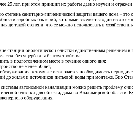
ее 25 лет, при этом принцип их работы давно изучен и отраже
 степень санитарно-гигиенической защиты вашего дома – это ст
собности аэробных бактерий, которыми заселяется один из отсек
енная до такой степени, что ее можно использовать в хозяйствен
вание станции биологической очистки единственным решением в
астке без ущерба для благоустройства;
вить в подготовленном месте в течение одного дня;
ройство не менее 50 лет;
о обслуживания, к тому же исключается необходимость периодиче
й до жилья и источников питьевой воды при монтаже. Био Стан
 системы автономной канализации можно решить проблему очист
гической очистки для объекта, дома во Владимирской области. 
женерного оборудования.