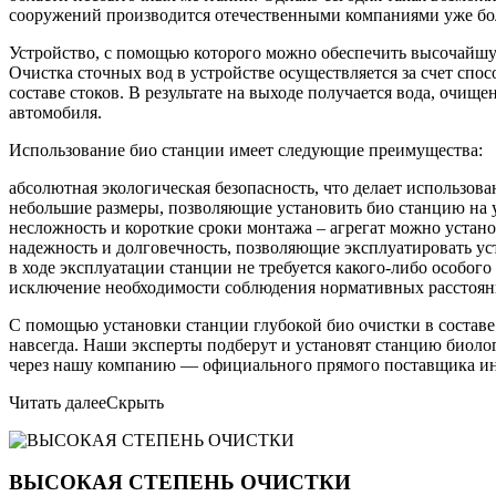
сооружений производится отечественными компаниями уже бол
Устройство, с помощью которого можно обеспечить высочайшую
Очистка сточных вод в устройстве осуществляется за счет спо
составе стоков. В результате на выходе получается вода, очищ
автомобиля.
Использование био станции имеет следующие преимущества:
абсолютная экологическая безопасность, что делает использо
небольшие размеры, позволяющие установить био станцию на уч
несложность и короткие сроки монтажа – агрегат можно устано
надежность и долговечность, позволяющие эксплуатировать уст
в ходе эксплуатации станции не требуется какого-либо особог
исключение необходимости соблюдения нормативных расстояни
С помощью установки станции глубокой био очистки в составе
навсегда. Наши эксперты подберут и установят станцию биоло
через нашу компанию — официального прямого поставщика ин
Читать далее
Скрыть
ВЫСОКАЯ СТЕПЕНЬ ОЧИСТКИ