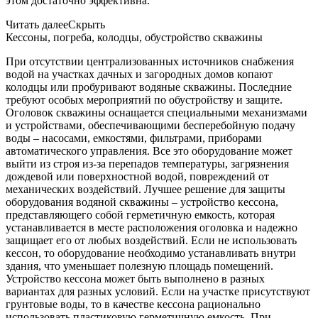
этом достаточно эффективна.
Читать далее
Скрыть
Кессоны, погреба, колодцы, обустройство скважины
При отсутствии централизованных источников снабжения
водой на участках дачных и загородных домов копают
колодцы или пробуривают водяные скважины. Последние
требуют особых мероприятий по обустройству и защите.
Оголовок скважины оснащается специальными механизмами
и устройствами, обеспечивающими бесперебойную подачу
воды – насосами, емкостями, фильтрами, приборами
автоматического управления. Все это оборудование может
выйти из строя из-за перепадов температуры, загрязнения
дождевой или поверхностной водой, повреждений от
механических воздействий. Лучшее решение для защиты
оборудования водяной скважины – устройство кессона,
представляющего собой герметичную емкость, которая
устанавливается в месте расположения оголовка и надежно
защищает его от любых воздействий. Если не использовать
кессон, то оборудование необходимо устанавливать внутри
здания, что уменьшает полезную площадь помещений.
Устройство кессона может быть выполнено в разных
вариантах для разных условий. Если на участке присутствуют
грунтовые воды, то в качестве кессона рационально
использовать пластиковую герметичную емкость. При