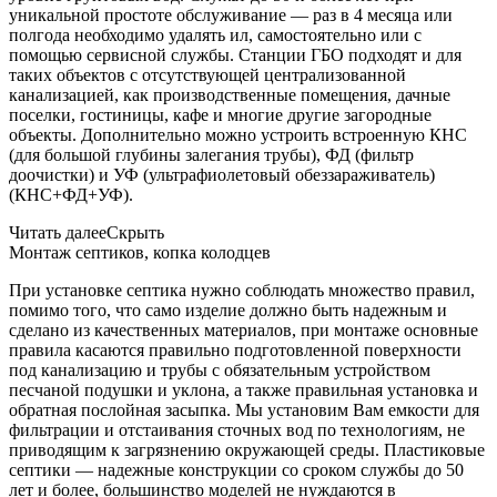
уникальной простоте обслуживание — раз в 4 месяца или
полгода необходимо удалять ил, самостоятельно или с
помощью сервисной службы. Станции ГБО подходят и для
таких объектов с отсутствующей централизованной
канализацией, как производственные помещения, дачные
поселки, гостиницы, кафе и многие другие загородные
объекты. Дополнительно можно устроить встроенную КНС
(для большой глубины залегания трубы), ФД (фильтр
доочистки) и УФ (ультрафиолетовый обеззараживатель)
(КНС+ФД+УФ).
Читать далее
Скрыть
Монтаж септиков, копка колодцев
При установке септика нужно соблюдать множество правил,
помимо того, что само изделие должно быть надежным и
сделано из качественных материалов, при монтаже основные
правила касаются правильно подготовленной поверхности
под канализацию и трубы с обязательным устройством
песчаной подушки и уклона, а также правильная установка и
обратная послойная засыпка. Мы установим Вам емкости для
фильтрации и отстаивания сточных вод по технологиям, не
приводящим к загрязнению окружающей среды. Пластиковые
септики — надежные конструкции со сроком службы до 50
лет и более, большинство моделей не нуждаются в