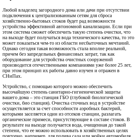
Любой владелец загородного дома или дачи при отсутствии
подключения к централизованным сетям для сброса
хозяйственно-бытовых стоков будет рад возможности
устройства эффективной автономной канализации. Если при
этом система сможет обеспечить такую степень очистки, что
на выходе будет получаться вода технического качества, то это
может показаться чем-то из области несбыточных мечтаний.
Однако сегодня такая возможность стала вполне реальной,
причем без запредельных финансовых затрат, так как
оборудование для устройства очистных сооружений
производится отечественными компаниями уже более 25 лет,
при этом принцип их работы давно изучен и отражен в
СНиПах.
Устройство, с помощью которого можно обеспечить
высочайшую степень санитарно-гигиенической защиты
вашего дома – это станция ГБО (глубокой биологической
очистки, био станция). Очистка сточных вод в устройстве
осуществляется за счет способности аэробных бактерий,
которыми заселяется один из отсеков станции, разлагать
органические примеси, присутствующие в составе стоков. В
результате на выходе получается вода, очищенная до такой
степени, что ее можно использовать в хозяйственных целях
повторно, например, для полива сада или мойки автомобиля.