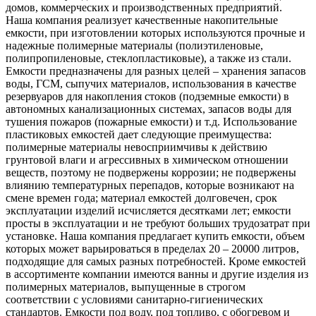
домов, коммерческих и производственных предприятий.
Наша компания реализует качественные накопительные
емкости, при изготовлении которых используются прочные и
надежные полимерные материалы (полиэтиленовые,
полипропиленовые, стеклопластиковые), а также из стали.
Емкости предназначены для разных целей – хранения запасов
воды, ГСМ, сыпучих материалов, использования в качестве
резервуаров для накопления стоков (подземные емкости) в
автономных канализационных системах, запасов воды для
тушения пожаров (пожарные емкости) и т.д. Использование
пластиковых емкостей дает следующие преимущества:
полимерные материалы невосприимчивы к действию
грунтовой влаги и агрессивных в химическом отношении
веществ, поэтому не подвержены коррозии; не подвержены
влиянию температурных перепадов, которые возникают на
смене времен года; материал емкостей долговечен, срок
эксплуатации изделий исчисляется десятками лет; емкости
просты в эксплуатации и не требуют больших трудозатрат при
установке. Наша компания предлагает купить емкости, объем
которых может варьироваться в пределах 20 – 20000 литров,
подходящие для самых разных потребностей. Кроме емкостей
в ассортименте компании имеются ванны и другие изделия из
полимерных материалов, выпущенные в строгом
соответствии с условиями санитарно-гигиенических
стандартов. Емкости под воду, под топливо, с обогревом и