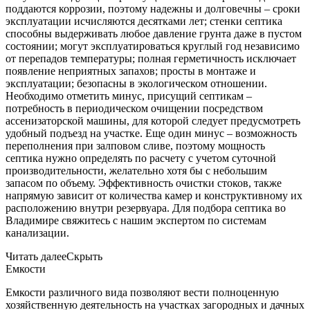
поддаются коррозии, поэтому надежны и долговечны – сроки
эксплуатации исчисляются десятками лет; стенки септика
способны выдерживать любое давление грунта даже в пустом
состоянии; могут эксплуатироваться круглый год независимо
от перепадов температуры; полная герметичность исключает
появление неприятных запахов; просты в монтаже и
эксплуатации; безопасны в экологическом отношении.
Необходимо отметить минус, присущий септикам –
потребность в периодическом очищении посредством
ассенизаторской машины, для которой следует предусмотреть
удобный подъезд на участке. Еще один минус – возможность
переполнения при залповом сливе, поэтому мощность
септика нужно определять по расчету с учетом суточной
производительности, желательно хотя бы с небольшим
запасом по объему. Эффективность очистки стоков, также
напрямую зависит от количества камер и конструктивному их
расположению внутри резервуара. Для подбора септика во
Владимире свяжитесь с нашим экспертом по системам
канализации.
Читать далее
Скрыть
Емкости
Емкости различного вида позволяют вести полноценную
хозяйственную деятельность на участках загородных и дачных