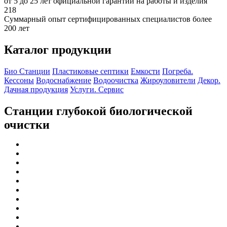
от 5 до 25 лет официальной гарантии на работы и изделия
218
Суммарный опыт сертифицированных специалистов более
200 лет
Каталог продукции
Био Станции
Пластиковые септики
Емкости
Погреба.
Кессоны
Водоснабжение
Водоочистка
Жироуловители
Декор.
Дачная продукция
Услуги. Сервис
Станции глубокой биологической
очистки