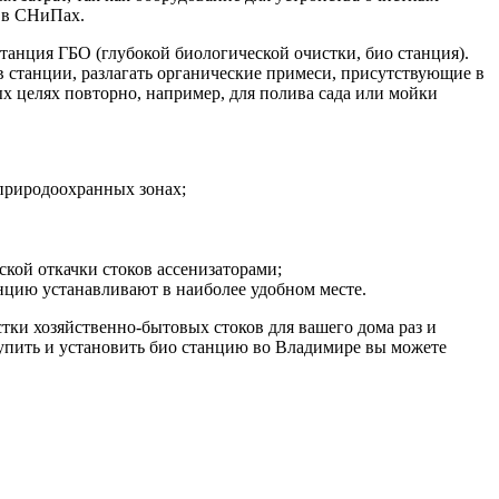
н в СНиПах.
анция ГБО (глубокой биологической очистки, био станция).
ов станции, разлагать органические примеси, присутствующие в
ных целях повторно, например, для полива сада или мойки
 природоохранных зонах;
ской откачки стоков ассенизаторами;
цию устанавливают в наиболее удобном месте.
ки хозяйственно-бытовых стоков для вашего дома раз и
Купить и установить био станцию во Владимире вы можете