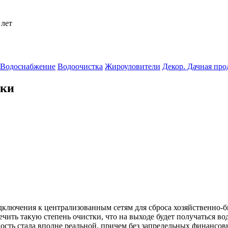
 лет
Водоснабжение
Водоочистка
Жироуловители
Декор. Дачная пр
тки
дключения к централизованным сетям для сброса хозяйственно-
ить такую степень очистки, что на выходе будет получаться вода
сть стала вполне реальной, причем без запредельных финансовы