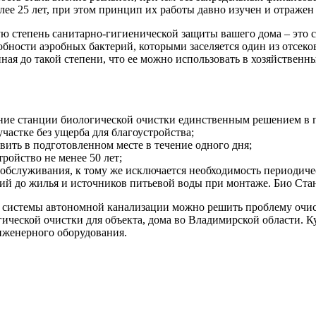
ее 25 лет, при этом принцип их работы давно изучен и отраже
 степень санитарно-гигиенической защиты вашего дома – это ст
собности аэробных бактерий, которыми заселяется один из отсек
енная до такой степени, что ее можно использовать в хозяйствен
вание станции биологической очистки единственным решением в
астке без ущерба для благоустройства;
вить в подготовленном месте в течение одного дня;
ройство не менее 50 лет;
о обслуживания, к тому же исключается необходимость периодиче
й до жилья и источников питьевой воды при монтаже. Био Стан
 системы автономной канализации можно решить проблему очист
гической очистки для объекта, дома во Владимирской области. 
женерного оборудования.