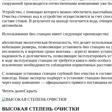
сооружений производится отечественными компаниями уже бол
Устройство, с помощью которого можно обеспечить высочайшую
Очистка сточных вод в устройстве осуществляется за счет спо
составе стоков. В результате на выходе получается вода, очищ
автомобиля.
Использование био станции имеет следующие преимущества:
абсолютная экологическая безопасность, что делает использо
небольшие размеры, позволяющие установить био станцию на уч
несложность и короткие сроки монтажа – агрегат можно устано
надежность и долговечность, позволяющие эксплуатировать уст
в ходе эксплуатации станции не требуется какого-либо особог
исключение необходимости соблюдения нормативных расстояни
С помощью установки станции глубокой био очистки в составе
навсегда. Наши эксперты подберут и установят станцию биоло
через нашу компанию — официального прямого поставщика ин
Читать далее
Скрыть
ВЫСОКАЯ СТЕПЕНЬ ОЧИСТКИ