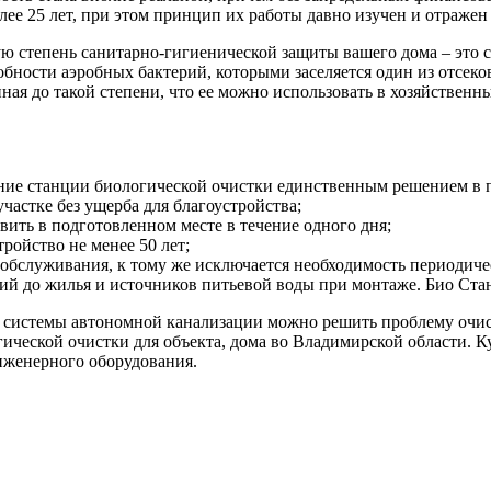
ее 25 лет, при этом принцип их работы давно изучен и отраже
 степень санитарно-гигиенической защиты вашего дома – это ст
собности аэробных бактерий, которыми заселяется один из отсек
енная до такой степени, что ее можно использовать в хозяйствен
вание станции биологической очистки единственным решением в
астке без ущерба для благоустройства;
вить в подготовленном месте в течение одного дня;
ройство не менее 50 лет;
о обслуживания, к тому же исключается необходимость периодиче
й до жилья и источников питьевой воды при монтаже. Био Стан
 системы автономной канализации можно решить проблему очист
гической очистки для объекта, дома во Владимирской области. 
женерного оборудования.