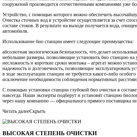
сооружений производится отечественными компаниями уже бол
Устройство, с помощью которого можно обеспечить высочайшую
Очистка сточных вод в устройстве осуществляется за счет спо
составе стоков. В результате на выходе получается вода, очищ
автомобиля.
Использование био станции имеет следующие преимущества:
абсолютная экологическая безопасность, что делает использо
небольшие размеры, позволяющие установить био станцию на уч
несложность и короткие сроки монтажа – агрегат можно устано
надежность и долговечность, позволяющие эксплуатировать уст
в ходе эксплуатации станции не требуется какого-либо особог
исключение необходимости соблюдения нормативных расстояни
С помощью установки станции глубокой био очистки в составе
навсегда. Наши эксперты подберут и установят станцию биоло
через нашу компанию — официального прямого поставщика ин
Читать далее
Скрыть
ВЫСОКАЯ СТЕПЕНЬ ОЧИСТКИ