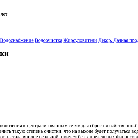
 лет
Водоснабжение
Водоочистка
Жироуловители
Декор. Дачная пр
тки
дключения к централизованным сетям для сброса хозяйственно-
ить такую степень очистки, что на выходе будет получаться вода
сть стала вполне реальной, причем без запредельных финансовы