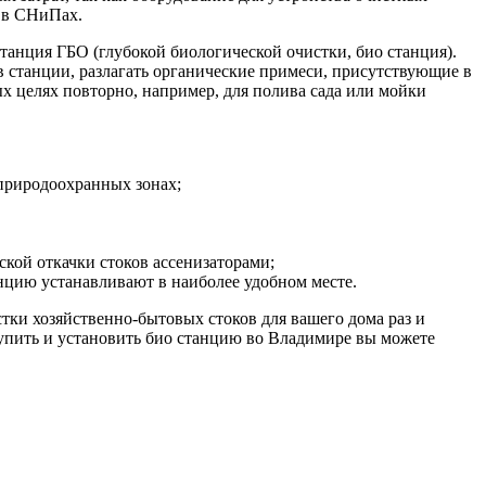
н в СНиПах.
анция ГБО (глубокой биологической очистки, био станция).
ов станции, разлагать органические примеси, присутствующие в
ных целях повторно, например, для полива сада или мойки
 природоохранных зонах;
ской откачки стоков ассенизаторами;
цию устанавливают в наиболее удобном месте.
ки хозяйственно-бытовых стоков для вашего дома раз и
Купить и установить био станцию во Владимире вы можете