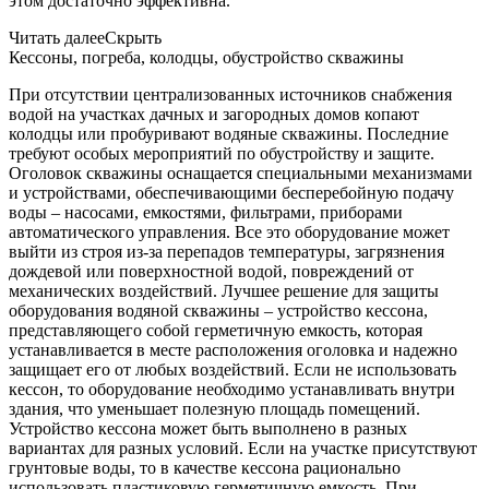
этом достаточно эффективна.
Читать далее
Скрыть
Кессоны, погреба, колодцы, обустройство скважины
При отсутствии централизованных источников снабжения
водой на участках дачных и загородных домов копают
колодцы или пробуривают водяные скважины. Последние
требуют особых мероприятий по обустройству и защите.
Оголовок скважины оснащается специальными механизмами
и устройствами, обеспечивающими бесперебойную подачу
воды – насосами, емкостями, фильтрами, приборами
автоматического управления. Все это оборудование может
выйти из строя из-за перепадов температуры, загрязнения
дождевой или поверхностной водой, повреждений от
механических воздействий. Лучшее решение для защиты
оборудования водяной скважины – устройство кессона,
представляющего собой герметичную емкость, которая
устанавливается в месте расположения оголовка и надежно
защищает его от любых воздействий. Если не использовать
кессон, то оборудование необходимо устанавливать внутри
здания, что уменьшает полезную площадь помещений.
Устройство кессона может быть выполнено в разных
вариантах для разных условий. Если на участке присутствуют
грунтовые воды, то в качестве кессона рационально
использовать пластиковую герметичную емкость. При