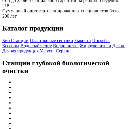
от 5 до 25 лет официальной гарантии на работы и изделия
218
Суммарный опыт сертифицированных специалистов более
200 лет
Каталог продукции
Био Станции
Пластиковые септики
Емкости
Погреба.
Кессоны
Водоснабжение
Водоочистка
Жироуловители
Декор.
Дачная продукция
Услуги. Сервис
Станции глубокой биологической
очистки