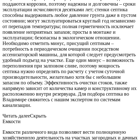
поддаются коррозии, поэтому надежны и долговечны – сроки
эксплуатации исчисляются десятками лет; стенки септика
способны выдерживать любое давление грунта даже в пустом
состоянии; могут эксплуатироваться круглый год независимо
от перепадов температуры; полная герметичность исключает
появление неприятных запахов; просты в монтаже и
эксплуатации; безопасны в экологическом отношении.
Необходимо отметить минус, присущий септикам –
потребность в периодическом очищении посредством
ассенизаторской машины, для которой следует предусмотреть
удобный подъезд на участке. Еще один минус – возможность
переполнения при залповом сливе, поэтому мощность
септика нужно определять по расчету с учетом суточной
производительности, желательно хотя бы с небольшим
запасом по объему. Эффективность очистки стоков, также
напрямую зависит от количества камер и конструктивному их
расположению внутри резервуара. Для подбора септика во
Владимире свяжитесь с нашим экспертом по системам
канализации.
Читать далее
Скрыть
Емкости
Емкости различного вида позволяют вести полноценную
хозяйственную деятельность на участках загородных и дачных