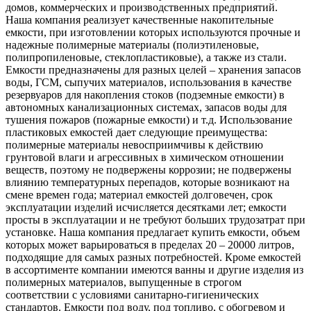
домов, коммерческих и производственных предприятий.
Наша компания реализует качественные накопительные
емкости, при изготовлении которых используются прочные и
надежные полимерные материалы (полиэтиленовые,
полипропиленовые, стеклопластиковые), а также из стали.
Емкости предназначены для разных целей – хранения запасов
воды, ГСМ, сыпучих материалов, использования в качестве
резервуаров для накопления стоков (подземные емкости) в
автономных канализационных системах, запасов воды для
тушения пожаров (пожарные емкости) и т.д. Использование
пластиковых емкостей дает следующие преимущества:
полимерные материалы невосприимчивы к действию
грунтовой влаги и агрессивных в химическом отношении
веществ, поэтому не подвержены коррозии; не подвержены
влиянию температурных перепадов, которые возникают на
смене времен года; материал емкостей долговечен, срок
эксплуатации изделий исчисляется десятками лет; емкости
просты в эксплуатации и не требуют больших трудозатрат при
установке. Наша компания предлагает купить емкости, объем
которых может варьироваться в пределах 20 – 20000 литров,
подходящие для самых разных потребностей. Кроме емкостей
в ассортименте компании имеются ванны и другие изделия из
полимерных материалов, выпущенные в строгом
соответствии с условиями санитарно-гигиенических
стандартов. Емкости под воду, под топливо, с обогревом и