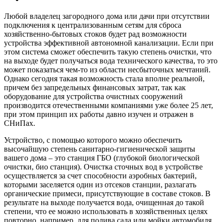
Любой владелец загородного дома или дачи при отсутствии
подключения к централизованным сетям для сброса
хозяйственно-бытовых стоков будет рад возможности
устройства эффективной автономной канализации. Если при
этом система сможет обеспечить такую степень очистки, что
на выходе будет получаться вода технического качества, то это
может показаться чем-то из области несбыточных мечтаний.
Однако сегодня такая возможность стала вполне реальной,
причем без запредельных финансовых затрат, так как
оборудование для устройства очистных сооружений
производится отечественными компаниями уже более 25 лет,
при этом принцип их работы давно изучен и отражен в
СНиПах.
Устройство, с помощью которого можно обеспечить
высочайшую степень санитарно-гигиенической защиты
вашего дома – это станция ГБО (глубокой биологической
очистки, био станция). Очистка сточных вод в устройстве
осуществляется за счет способности аэробных бактерий,
которыми заселяется один из отсеков станции, разлагать
органические примеси, присутствующие в составе стоков. В
результате на выходе получается вода, очищенная до такой
степени, что ее можно использовать в хозяйственных целях
повторно, например, для полива сада или мойки автомобиля.