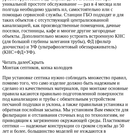
уникальной простоте обслуживание — раз в 4 месяца или
полгода необходимо удалять ил, самостоятельно или с
помощью сервисной службы. Станции ГБО подходят и для
таких объектов с отсутствующей централизованной
канализацией, как производственные помещения, дачные
поселки, гостиницы, кафе и многие другие загородные
объекты. Дополнительно можно устроить встроенную КНС
(для большой глубины залегания трубы), ФД (фильтр
доочистки) и УФ (ультрафиолетовый обеззараживатель)
(КНС+ФД+УФ).
Читать далее
Скрыть
Монтаж септиков, копка колодцев
При установке септика нужно соблюдать множество правил,
помимо того, что само изделие должно быть надежным и
сделано из качественных материалов, при монтаже основные
правила касаются правильно подготовленной поверхности
под канализацию и трубы с обязательным устройством
песчаной подушки и уклона, а также правильная установка и
обратная послойная засыпка. Мы установим Вам емкости для
фильтрации и отстаивания сточных вод по технологиям, не
приводящим к загрязнению окружающей среды. Пластиковые
септики — надежные конструкции со сроком службы до 50
лет и более, большинство моделей не нуждаются в