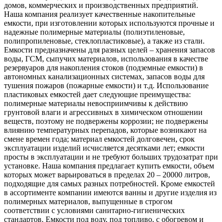
домов, коммерческих и производственных предприятий.
Наша компания реализует качественные накопительные
емкости, при изготовлении которых используются прочные и
надежные полимерные материалы (полиэтиленовые,
полипропиленовые, стеклопластиковые), а также из стали.
Емкости предназначены для разных целей – хранения запасов
воды, ГСМ, сыпучих материалов, использования в качестве
резервуаров для накопления стоков (подземные емкости) в
автономных канализационных системах, запасов воды для
тушения пожаров (пожарные емкости) и т.д. Использование
пластиковых емкостей дает следующие преимущества:
полимерные материалы невосприимчивы к действию
грунтовой влаги и агрессивных в химическом отношении
веществ, поэтому не подвержены коррозии; не подвержены
влиянию температурных перепадов, которые возникают на
смене времен года; материал емкостей долговечен, срок
эксплуатации изделий исчисляется десятками лет; емкости
просты в эксплуатации и не требуют больших трудозатрат при
установке. Наша компания предлагает купить емкости, объем
которых может варьироваться в пределах 20 – 20000 литров,
подходящие для самых разных потребностей. Кроме емкостей
в ассортименте компании имеются ванны и другие изделия из
полимерных материалов, выпущенные в строгом
соответствии с условиями санитарно-гигиенических
стандартов. Емкости под воду, под топливо, с обогревом и