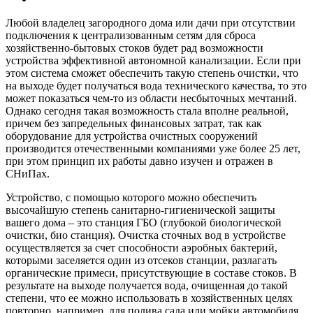
Любой владелец загородного дома или дачи при отсутствии
подключения к централизованным сетям для сброса
хозяйственно-бытовых стоков будет рад возможности
устройства эффективной автономной канализации. Если при
этом система сможет обеспечить такую степень очистки, что
на выходе будет получаться вода технического качества, то это
может показаться чем-то из области несбыточных мечтаний.
Однако сегодня такая возможность стала вполне реальной,
причем без запредельных финансовых затрат, так как
оборудование для устройства очистных сооружений
производится отечественными компаниями уже более 25 лет,
при этом принцип их работы давно изучен и отражен в
СНиПах.
Устройство, с помощью которого можно обеспечить
высочайшую степень санитарно-гигиенической защиты
вашего дома – это станция ГБО (глубокой биологической
очистки, био станция). Очистка сточных вод в устройстве
осуществляется за счет способности аэробных бактерий,
которыми заселяется один из отсеков станции, разлагать
органические примеси, присутствующие в составе стоков. В
результате на выходе получается вода, очищенная до такой
степени, что ее можно использовать в хозяйственных целях
повторно, например, для полива сада или мойки автомобиля.