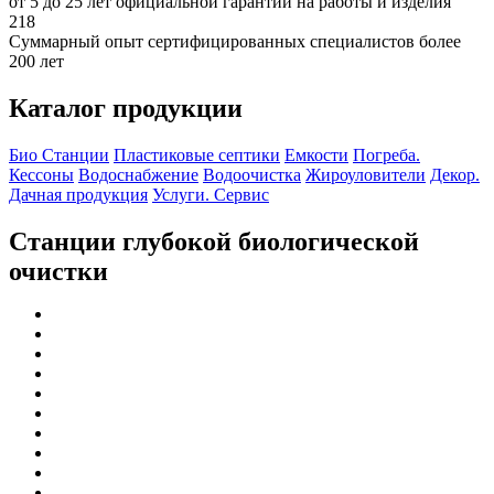
от 5 до 25 лет официальной гарантии на работы и изделия
218
Суммарный опыт сертифицированных специалистов более
200 лет
Каталог продукции
Био Станции
Пластиковые септики
Емкости
Погреба.
Кессоны
Водоснабжение
Водоочистка
Жироуловители
Декор.
Дачная продукция
Услуги. Сервис
Станции глубокой биологической
очистки