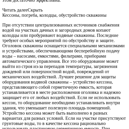
этом достаточно эффективна.
Читать далее
Скрыть
Кессоны, погреба, колодцы, обустройство скважины
При отсутствии централизованных источников снабжения
водой на участках дачных и загородных домов копают
колодцы или пробуривают водяные скважины. Последние
требуют особых мероприятий по обустройству и защите.
Оголовок скважины оснащается специальными механизмами
и устройствами, обеспечивающими бесперебойную подачу
воды – насосами, емкостями, фильтрами, приборами
автоматического управления. Все это оборудование может
выйти из строя из-за перепадов температуры, загрязнения
дождевой или поверхностной водой, повреждений от
механических воздействий. Лучшее решение для защиты
оборудования водяной скважины – устройство кессона,
представляющего собой герметичную емкость, которая
устанавливается в месте расположения оголовка и надежно
защищает его от любых воздействий. Если не использовать
кессон, то оборудование необходимо устанавливать внутри
здания, что уменьшает полезную площадь помещений.
Устройство кессона может быть выполнено в разных
вариантах для разных условий. Если на участке присутствуют
грунтовые воды, то в качестве кессона рационально
использовать пластиковую герметичную емкость. При