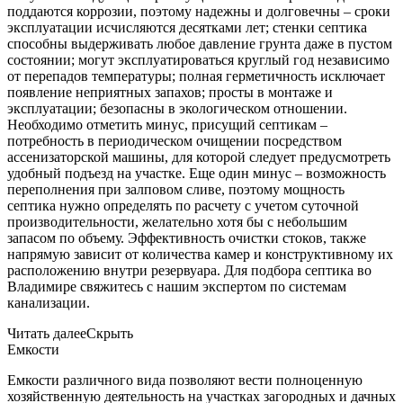
поддаются коррозии, поэтому надежны и долговечны – сроки
эксплуатации исчисляются десятками лет; стенки септика
способны выдерживать любое давление грунта даже в пустом
состоянии; могут эксплуатироваться круглый год независимо
от перепадов температуры; полная герметичность исключает
появление неприятных запахов; просты в монтаже и
эксплуатации; безопасны в экологическом отношении.
Необходимо отметить минус, присущий септикам –
потребность в периодическом очищении посредством
ассенизаторской машины, для которой следует предусмотреть
удобный подъезд на участке. Еще один минус – возможность
переполнения при залповом сливе, поэтому мощность
септика нужно определять по расчету с учетом суточной
производительности, желательно хотя бы с небольшим
запасом по объему. Эффективность очистки стоков, также
напрямую зависит от количества камер и конструктивному их
расположению внутри резервуара. Для подбора септика во
Владимире свяжитесь с нашим экспертом по системам
канализации.
Читать далее
Скрыть
Емкости
Емкости различного вида позволяют вести полноценную
хозяйственную деятельность на участках загородных и дачных