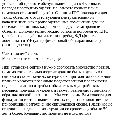
уникальной простоте обслуживание — раз в 4 месяца или
полгода необходимо удалять ил, самостоятельно или с
помощью сервисной службы. Станции ГБО подходят и для
таких объектов с отсутствующей централизованной
канализацией, как производственные помещения, дачные
поселки, гостиницы, кафе и многие другие загородные
объекты. Дополнительно можно устроить встроенную КНС
(для большой глубины залегания трубы), ФД (фильтр
доочистки) и УФ (ультрафиолетовый обеззараживатель)
(КНС+ФД+УФ).
Читать далее
Скрыть
Монтаж септиков, копка колодцев
При установке септика нужно соблюдать множество правил,
помимо того, что само изделие должно быть надежным и
сделано из качественных материалов, при монтаже основные
правила касаются правильно подготовленной поверхности
под канализацию и трубы с обязательным устройством
песчаной подушки и уклона, а также правильная установка и
обратная послойная засыпка. Мы установим Вам емкости для
фильтрации и отстаивания сточных вод по технологиям, не
приводящим к загрязнению окружающей среды. Пластиковые
септики — надежные конструкции со сроком службы до 50
лет и более, большинство моделей не нуждаются в