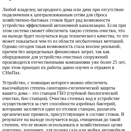
Любой владелец загородного дома или дачи при отсутствии
подключения к централизованным сетям для сброса
хозяйственно-бытовых стоков будет рад возможности
устройства эффективной автономной канализации. Если при
этом система сможет обеспечить такую степень очистки, что
на выходе будет получаться вода технического качества, то это
может показаться чем-то из области несбыточных мечтаний.
Однако сегодня такая возможность стала вполне реальной,
причем без запредельных финансовых затрат, так как
оборудование для устройства очистных сооружений
производится отечественными компаниями уже более 25 лет,
при этом принцип их работы давно изучен и отражен в
СНиПах.
Устройство, с помощью которого можно обеспечить
высочайшую степень санитарно-гигиенической защиты
вашего дома – это станция ГБО (глубокой биологической
очистки, био станция). Очистка сточных вод в устройстве
осуществляется за счет способности аэробных бактерий,
которыми заселяется один из отсеков станции, разлагать
органические примеси, присутствующие в составе стоков. В
результате на выходе получается вода, очищенная до такой
степени, что ее можно использовать в хозяйственных целях
повторно, например, для полива сада или мойки автомобиля.