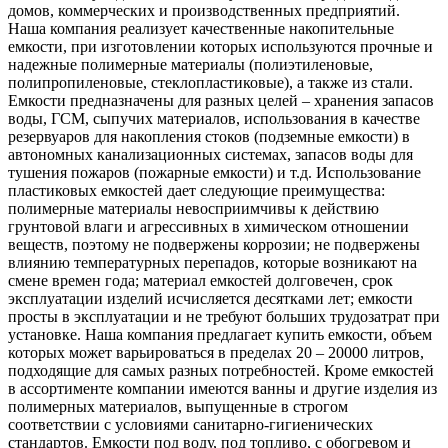
домов, коммерческих и производственных предприятий.
Наша компания реализует качественные накопительные
емкости, при изготовлении которых используются прочные и
надежные полимерные материалы (полиэтиленовые,
полипропиленовые, стеклопластиковые), а также из стали.
Емкости предназначены для разных целей – хранения запасов
воды, ГСМ, сыпучих материалов, использования в качестве
резервуаров для накопления стоков (подземные емкости) в
автономных канализационных системах, запасов воды для
тушения пожаров (пожарные емкости) и т.д. Использование
пластиковых емкостей дает следующие преимущества:
полимерные материалы невосприимчивы к действию
грунтовой влаги и агрессивных в химическом отношении
веществ, поэтому не подвержены коррозии; не подвержены
влиянию температурных перепадов, которые возникают на
смене времен года; материал емкостей долговечен, срок
эксплуатации изделий исчисляется десятками лет; емкости
просты в эксплуатации и не требуют больших трудозатрат при
установке. Наша компания предлагает купить емкости, объем
которых может варьироваться в пределах 20 – 20000 литров,
подходящие для самых разных потребностей. Кроме емкостей
в ассортименте компании имеются ванны и другие изделия из
полимерных материалов, выпущенные в строгом
соответствии с условиями санитарно-гигиенических
стандартов. Емкости под воду, под топливо, с обогревом и