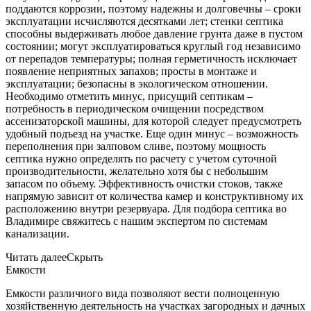
поддаются коррозии, поэтому надежны и долговечны – сроки
эксплуатации исчисляются десятками лет; стенки септика
способны выдерживать любое давление грунта даже в пустом
состоянии; могут эксплуатироваться круглый год независимо
от перепадов температуры; полная герметичность исключает
появление неприятных запахов; просты в монтаже и
эксплуатации; безопасны в экологическом отношении.
Необходимо отметить минус, присущий септикам –
потребность в периодическом очищении посредством
ассенизаторской машины, для которой следует предусмотреть
удобный подъезд на участке. Еще один минус – возможность
переполнения при залповом сливе, поэтому мощность
септика нужно определять по расчету с учетом суточной
производительности, желательно хотя бы с небольшим
запасом по объему. Эффективность очистки стоков, также
напрямую зависит от количества камер и конструктивному их
расположению внутри резервуара. Для подбора септика во
Владимире свяжитесь с нашим экспертом по системам
канализации.
Читать далее
Скрыть
Емкости
Емкости различного вида позволяют вести полноценную
хозяйственную деятельность на участках загородных и дачных