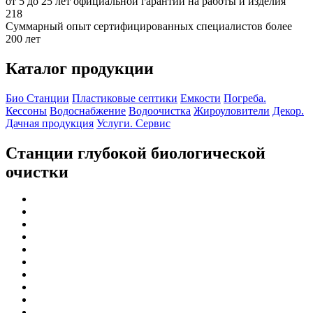
от 5 до 25 лет официальной гарантии на работы и изделия
218
Суммарный опыт сертифицированных специалистов более
200 лет
Каталог продукции
Био Станции
Пластиковые септики
Емкости
Погреба.
Кессоны
Водоснабжение
Водоочистка
Жироуловители
Декор.
Дачная продукция
Услуги. Сервис
Станции глубокой биологической
очистки