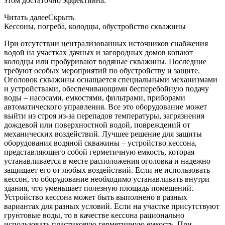
этом достаточно эффективна.
Читать далее
Скрыть
Кессоны, погреба, колодцы, обустройство скважины
При отсутствии централизованных источников снабжения
водой на участках дачных и загородных домов копают
колодцы или пробуривают водяные скважины. Последние
требуют особых мероприятий по обустройству и защите.
Оголовок скважины оснащается специальными механизмами
и устройствами, обеспечивающими бесперебойную подачу
воды – насосами, емкостями, фильтрами, приборами
автоматического управления. Все это оборудование может
выйти из строя из-за перепадов температуры, загрязнения
дождевой или поверхностной водой, повреждений от
механических воздействий. Лучшее решение для защиты
оборудования водяной скважины – устройство кессона,
представляющего собой герметичную емкость, которая
устанавливается в месте расположения оголовка и надежно
защищает его от любых воздействий. Если не использовать
кессон, то оборудование необходимо устанавливать внутри
здания, что уменьшает полезную площадь помещений.
Устройство кессона может быть выполнено в разных
вариантах для разных условий. Если на участке присутствуют
грунтовые воды, то в качестве кессона рационально
использовать пластиковую герметичную емкость. При