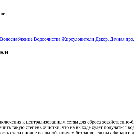
 лет
Водоснабжение
Водоочистка
Жироуловители
Декор. Дачная пр
тки
дключения к централизованным сетям для сброса хозяйственно-
ить такую степень очистки, что на выходе будет получаться вода
сть стала вполне реальной, причем без запредельных финансовы