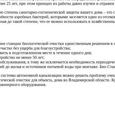
ее 25 лет, при этом принцип их работы давно изучен и отраже
 степень санитарно-гигиенической защиты вашего дома – это ст
собности аэробных бактерий, которыми заселяется один из отсек
енная до такой степени, что ее можно использовать в хозяйствен
вание станции биологической очистки единственным решением в
астке без ущерба для благоустройства;
вить в подготовленном месте в течение одного дня;
ройство не менее 50 лет;
о обслуживания, к тому же исключается необходимость периодиче
й до жилья и источников питьевой воды при монтаже. Био Стан
 системы автономной канализации можно решить проблему очист
гической очистки для объекта, дома во Владимирской области. 
женерного оборудования.