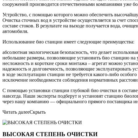
сооружений производится отечественными компаниями уже бол
Устройство, с помощью которого можно обеспечить высочайшую
Очистка сточных вод в устройстве осуществляется за счет спо
составе стоков. В результате на выходе получается вода, очищ
автомобиля.
Использование био станции имеет следующие преимущества:
абсолютная экологическая безопасность, что делает использо
небольшие размеры, позволяющие установить био станцию на уч
несложность и короткие сроки монтажа – агрегат можно устано
надежность и долговечность, позволяющие эксплуатировать уст
в ходе эксплуатации станции не требуется какого-либо особог
исключение необходимости соблюдения нормативных расстояни
С помощью установки станции глубокой био очистки в составе
навсегда. Наши эксперты подберут и установят станцию биоло
через нашу компанию — официального прямого поставщика ин
Читать далее
Скрыть
ВЫСОКАЯ СТЕПЕНЬ ОЧИСТКИ