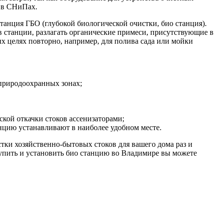
н в СНиПах.
анция ГБО (глубокой биологической очистки, био станция).
ов станции, разлагать органические примеси, присутствующие в
ных целях повторно, например, для полива сада или мойки
 природоохранных зонах;
ской откачки стоков ассенизаторами;
цию устанавливают в наиболее удобном месте.
ки хозяйственно-бытовых стоков для вашего дома раз и
Купить и установить био станцию во Владимире вы можете