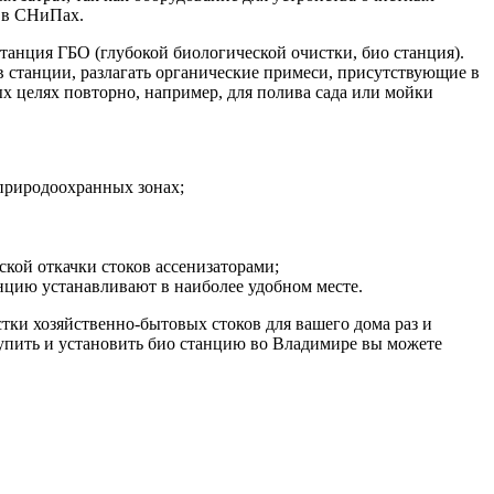
н в СНиПах.
анция ГБО (глубокой биологической очистки, био станция).
ов станции, разлагать органические примеси, присутствующие в
ных целях повторно, например, для полива сада или мойки
 природоохранных зонах;
ской откачки стоков ассенизаторами;
цию устанавливают в наиболее удобном месте.
ки хозяйственно-бытовых стоков для вашего дома раз и
Купить и установить био станцию во Владимире вы можете