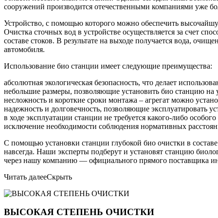
сооружений производится отечественными компаниями уже бол
Устройство, с помощью которого можно обеспечить высочайшую
Очистка сточных вод в устройстве осуществляется за счет спо
составе стоков. В результате на выходе получается вода, очищ
автомобиля.
Использование био станции имеет следующие преимущества:
абсолютная экологическая безопасность, что делает использо
небольшие размеры, позволяющие установить био станцию на уч
несложность и короткие сроки монтажа – агрегат можно устано
надежность и долговечность, позволяющие эксплуатировать уст
в ходе эксплуатации станции не требуется какого-либо особог
исключение необходимости соблюдения нормативных расстояни
С помощью установки станции глубокой био очистки в составе
навсегда. Наши эксперты подберут и установят станцию биоло
через нашу компанию — официального прямого поставщика ин
Читать далее
Скрыть
ВЫСОКАЯ СТЕПЕНЬ ОЧИСТКИ