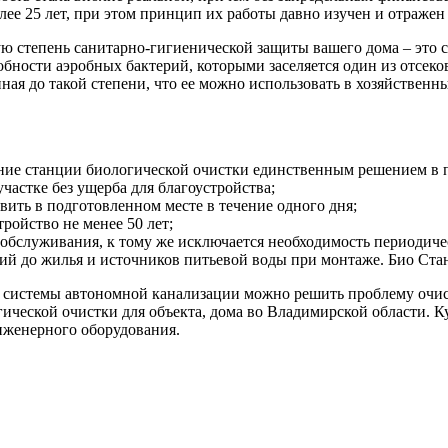
ее 25 лет, при этом принцип их работы давно изучен и отраже
 степень санитарно-гигиенической защиты вашего дома – это ст
собности аэробных бактерий, которыми заселяется один из отсек
енная до такой степени, что ее можно использовать в хозяйствен
вание станции биологической очистки единственным решением в
астке без ущерба для благоустройства;
вить в подготовленном месте в течение одного дня;
ройство не менее 50 лет;
о обслуживания, к тому же исключается необходимость периодиче
й до жилья и источников питьевой воды при монтаже. Био Стан
 системы автономной канализации можно решить проблему очист
гической очистки для объекта, дома во Владимирской области. 
женерного оборудования.