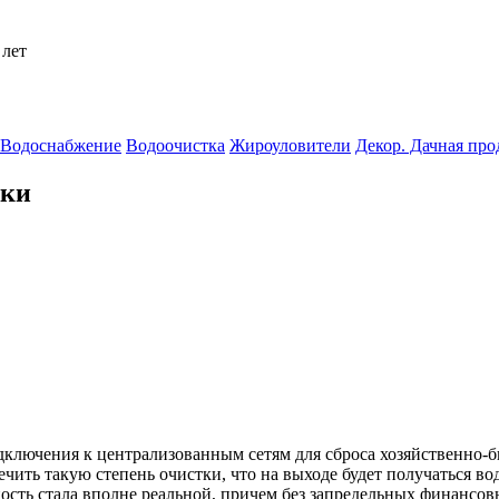
 лет
Водоснабжение
Водоочистка
Жироуловители
Декор. Дачная пр
тки
дключения к централизованным сетям для сброса хозяйственно-
ить такую степень очистки, что на выходе будет получаться вода
сть стала вполне реальной, причем без запредельных финансовы