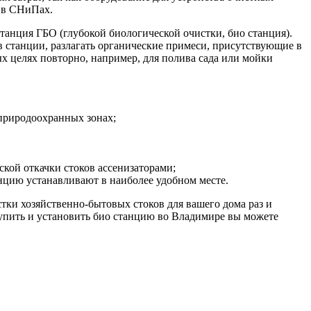
н в СНиПах.
анция ГБО (глубокой биологической очистки, био станция).
ов станции, разлагать органические примеси, присутствующие в
ных целях повторно, например, для полива сада или мойки
 природоохранных зонах;
ской откачки стоков ассенизаторами;
цию устанавливают в наиболее удобном месте.
ки хозяйственно-бытовых стоков для вашего дома раз и
Купить и установить био станцию во Владимире вы можете