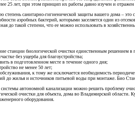
ее 25 лет, при этом принцип их работы давно изучен и отраже
 степень санитарно-гигиенической защиты вашего дома – это ст
собности аэробных бактерий, которыми заселяется один из отсек
енная до такой степени, что ее можно использовать в хозяйствен
вание станции биологической очистки единственным решением в
астке без ущерба для благоустройства;
вить в подготовленном месте в течение одного дня;
ройство не менее 50 лет;
о обслуживания, к тому же исключается необходимость периодиче
й до жилья и источников питьевой воды при монтаже. Био Стан
 системы автономной канализации можно решить проблему очист
гической очистки для объекта, дома во Владимирской области. 
женерного оборудования.