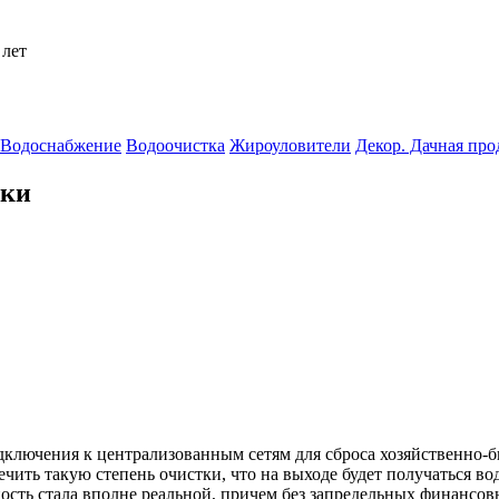
 лет
Водоснабжение
Водоочистка
Жироуловители
Декор. Дачная пр
тки
дключения к централизованным сетям для сброса хозяйственно-
ить такую степень очистки, что на выходе будет получаться вода
сть стала вполне реальной, причем без запредельных финансовы