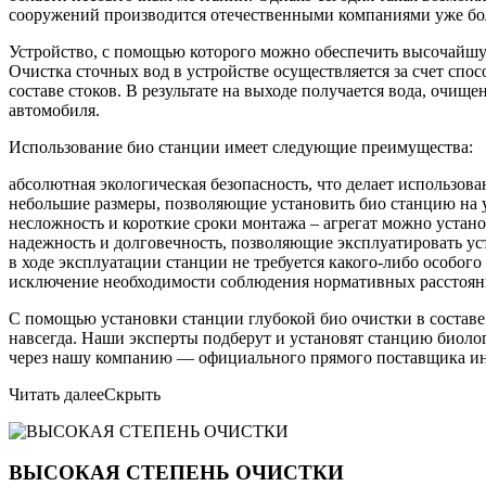
сооружений производится отечественными компаниями уже бол
Устройство, с помощью которого можно обеспечить высочайшую
Очистка сточных вод в устройстве осуществляется за счет спо
составе стоков. В результате на выходе получается вода, очищ
автомобиля.
Использование био станции имеет следующие преимущества:
абсолютная экологическая безопасность, что делает использо
небольшие размеры, позволяющие установить био станцию на уч
несложность и короткие сроки монтажа – агрегат можно устано
надежность и долговечность, позволяющие эксплуатировать уст
в ходе эксплуатации станции не требуется какого-либо особог
исключение необходимости соблюдения нормативных расстояни
С помощью установки станции глубокой био очистки в составе
навсегда. Наши эксперты подберут и установят станцию биоло
через нашу компанию — официального прямого поставщика ин
Читать далее
Скрыть
ВЫСОКАЯ СТЕПЕНЬ ОЧИСТКИ