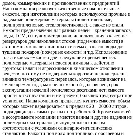
домов, коммерческих и производственных предприятий.
Наша компания реализует качественные накопительные
емкости, при изготовлении которых используются прочные и
надежные полимерные материалы (полиэтиленовые,
полипропиленовые, стеклопластиковые), а также из стали.
Емкости предназначены для разных целей – хранения запасов
воды, ГСМ, сыпучих материалов, использования в качестве
резервуаров для накопления стоков (подземные емкости) в
автономных канализационных системах, запасов воды для
тушения пожаров (пожарные емкости) и т.д. Использование
пластиковых емкостей дает следующие преимущества:
полимерные материалы невосприимчивы к действию
грунтовой влаги и агрессивных в химическом отношении
веществ, поэтому не подвержены коррозии; не подвержены
влиянию температурных перепадов, которые возникают на
смене времен года; материал емкостей долговечен, срок
эксплуатации изделий исчисляется десятками лет; емкости
просты в эксплуатации и не требуют больших трудозатрат при
установке. Наша компания предлагает купить емкости, объем
которых может варьироваться в пределах 20 – 20000 литров,
подходящие для самых разных потребностей. Кроме емкостей
в ассортименте компании имеются ванны и другие изделия из
полимерных материалов, выпущенные в строгом
соответствии с условиями санитарно-гигиенических
стандартов. Емкости под воду, под топливо, с обогревом и