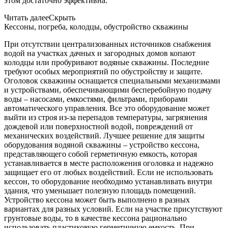
этом достаточно эффективна.
Читать далее
Скрыть
Кессоны, погреба, колодцы, обустройство скважины
При отсутствии централизованных источников снабжения
водой на участках дачных и загородных домов копают
колодцы или пробуривают водяные скважины. Последние
требуют особых мероприятий по обустройству и защите.
Оголовок скважины оснащается специальными механизмами
и устройствами, обеспечивающими бесперебойную подачу
воды – насосами, емкостями, фильтрами, приборами
автоматического управления. Все это оборудование может
выйти из строя из-за перепадов температуры, загрязнения
дождевой или поверхностной водой, повреждений от
механических воздействий. Лучшее решение для защиты
оборудования водяной скважины – устройство кессона,
представляющего собой герметичную емкость, которая
устанавливается в месте расположения оголовка и надежно
защищает его от любых воздействий. Если не использовать
кессон, то оборудование необходимо устанавливать внутри
здания, что уменьшает полезную площадь помещений.
Устройство кессона может быть выполнено в разных
вариантах для разных условий. Если на участке присутствуют
грунтовые воды, то в качестве кессона рационально
использовать пластиковую герметичную емкость. При