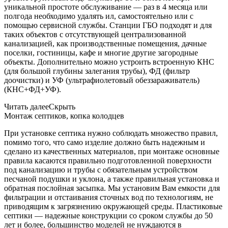
уникальной простоте обслуживание — раз в 4 месяца или
полгода необходимо удалять ил, самостоятельно или с
помощью сервисной службы. Станции ГБО подходят и для
таких объектов с отсутствующей централизованной
канализацией, как производственные помещения, дачные
поселки, гостиницы, кафе и многие другие загородные
объекты. Дополнительно можно устроить встроенную КНС
(для большой глубины залегания трубы), ФД (фильтр
доочистки) и УФ (ультрафиолетовый обеззараживатель)
(КНС+ФД+УФ).
Читать далее
Скрыть
Монтаж септиков, копка колодцев
При установке септика нужно соблюдать множество правил,
помимо того, что само изделие должно быть надежным и
сделано из качественных материалов, при монтаже основные
правила касаются правильно подготовленной поверхности
под канализацию и трубы с обязательным устройством
песчаной подушки и уклона, а также правильная установка и
обратная послойная засыпка. Мы установим Вам емкости для
фильтрации и отстаивания сточных вод по технологиям, не
приводящим к загрязнению окружающей среды. Пластиковые
септики — надежные конструкции со сроком службы до 50
лет и более, большинство моделей не нуждаются в