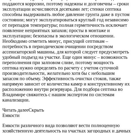
поддаются коррозии, поэтому надежны и долговечны – сроки
эксплуатации исчисляются десятками лет; стенки септика
способны выдерживать любое давление грунта даже в пустом
состоянии; могут эксплуатироваться круглый год независимо
от перепадов температуры; полная герметичность исключает
появление неприятных запахов; просты в монтаже и
эксплуатации; безопасны в экологическом отношении.
Необходимо отметить минус, присущий септикам –
потребность в периодическом очищении посредством
ассенизаторской машины, для которой следует предусмотреть
удобный подъезд на участке. Еще один минус – возможность
переполнения при залповом сливе, поэтому мощность
септика нужно определять по расчету с учетом суточной
производительности, желательно хотя бы с небольшим
запасом по объему. Эффективность очистки стоков, также
напрямую зависит от количества камер и конструктивному их
расположению внутри резервуара. Для подбора септика во
Владимире свяжитесь с нашим экспертом по системам
канализации.
Читать далее
Скрыть
Емкости
Емкости различного вида позволяют вести полноценную
хозяйственную деятельность на участках загородных и дачных