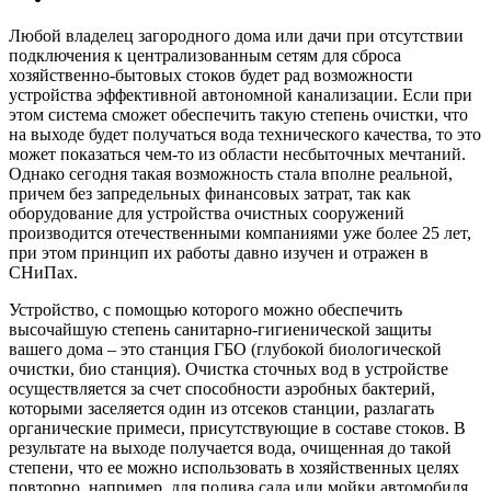
Любой владелец загородного дома или дачи при отсутствии
подключения к централизованным сетям для сброса
хозяйственно-бытовых стоков будет рад возможности
устройства эффективной автономной канализации. Если при
этом система сможет обеспечить такую степень очистки, что
на выходе будет получаться вода технического качества, то это
может показаться чем-то из области несбыточных мечтаний.
Однако сегодня такая возможность стала вполне реальной,
причем без запредельных финансовых затрат, так как
оборудование для устройства очистных сооружений
производится отечественными компаниями уже более 25 лет,
при этом принцип их работы давно изучен и отражен в
СНиПах.
Устройство, с помощью которого можно обеспечить
высочайшую степень санитарно-гигиенической защиты
вашего дома – это станция ГБО (глубокой биологической
очистки, био станция). Очистка сточных вод в устройстве
осуществляется за счет способности аэробных бактерий,
которыми заселяется один из отсеков станции, разлагать
органические примеси, присутствующие в составе стоков. В
результате на выходе получается вода, очищенная до такой
степени, что ее можно использовать в хозяйственных целях
повторно, например, для полива сада или мойки автомобиля.