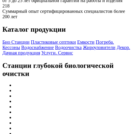
от 5 до 25 лет официальной гарантии на работы и изделия
218
Суммарный опыт сертифицированных специалистов более
200 лет
Каталог продукции
Био Станции
Пластиковые септики
Емкости
Погреба.
Кессоны
Водоснабжение
Водоочистка
Жироуловители
Декор.
Дачная продукция
Услуги. Сервис
Станции глубокой биологической
очистки