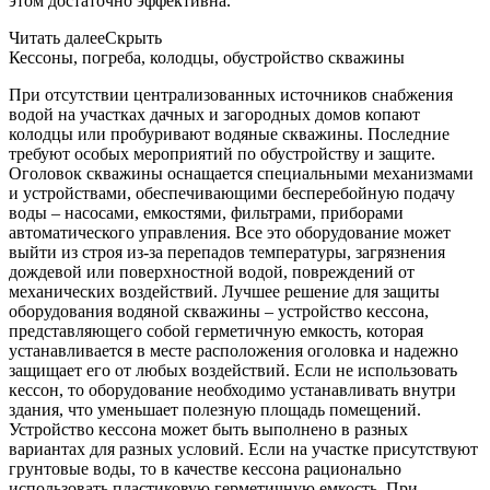
этом достаточно эффективна.
Читать далее
Скрыть
Кессоны, погреба, колодцы, обустройство скважины
При отсутствии централизованных источников снабжения
водой на участках дачных и загородных домов копают
колодцы или пробуривают водяные скважины. Последние
требуют особых мероприятий по обустройству и защите.
Оголовок скважины оснащается специальными механизмами
и устройствами, обеспечивающими бесперебойную подачу
воды – насосами, емкостями, фильтрами, приборами
автоматического управления. Все это оборудование может
выйти из строя из-за перепадов температуры, загрязнения
дождевой или поверхностной водой, повреждений от
механических воздействий. Лучшее решение для защиты
оборудования водяной скважины – устройство кессона,
представляющего собой герметичную емкость, которая
устанавливается в месте расположения оголовка и надежно
защищает его от любых воздействий. Если не использовать
кессон, то оборудование необходимо устанавливать внутри
здания, что уменьшает полезную площадь помещений.
Устройство кессона может быть выполнено в разных
вариантах для разных условий. Если на участке присутствуют
грунтовые воды, то в качестве кессона рационально
использовать пластиковую герметичную емкость. При