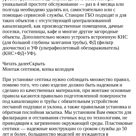
уникальной простоте обслуживание — раз в 4 месяца или
полгода необходимо удалять ил, самостоятельно или с
помощью сервисной службы. Станции ГБО подходят и для
таких объектов с отсутствующей централизованной
канализацией, как производственные помещения, дачные
поселки, гостиницы, кафе и многие другие загородные
объекты. Дополнительно можно устроить встроенную КНС
(для большой глубины залегания трубы), ФД (фильтр
доочистки) и УФ (ультрафиолетовый обеззараживатель)
(КНС+ФД+УФ).
Читать далее
Скрыть
Монтаж септиков, копка колодцев
При установке септика нужно соблюдать множество правил,
помимо того, что само изделие должно быть надежным и
сделано из качественных материалов, при монтаже основные
правила касаются правильно подготовленной поверхности
под канализацию и трубы с обязательным устройством
песчаной подушки и уклона, а также правильная установка и
обратная послойная засыпка. Мы установим Вам емкости для
фильтрации и отстаивания сточных вод по технологиям, не
приводящим к загрязнению окружающей среды. Пластиковые
септики — надежные конструкции со сроком службы до 50
лет и более, большинство моделей не нуждаются в