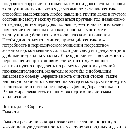
поддаются коррозии, поэтому надежны и долговечны – сроки
эксплуатации исчисляются десятками лет; стенки септика
способны выдерживать любое давление грунта даже в пустом
состоянии; могут эксплуатироваться круглый год независимо
от перепадов температуры; полная герметичность исключает
появление неприятных запахов; просты в монтаже и
эксплуатации; безопасны в экологическом отношении.
Необходимо отметить минус, присущий септикам –
потребность в периодическом очищении посредством
ассенизаторской машины, для которой следует предусмотреть
удобный подъезд на участке. Еще один минус – возможность
переполнения при залповом сливе, поэтому мощность
септика нужно определять по расчету с учетом суточной
производительности, желательно хотя бы с небольшим
запасом по объему. Эффективность очистки стоков, также
напрямую зависит от количества камер и конструктивному их
расположению внутри резервуара. Для подбора септика во
Владимире свяжитесь с нашим экспертом по системам
канализации.
Читать далее
Скрыть
Емкости
Емкости различного вида позволяют вести полноценную
хозяйственную деятельность на участках загородных и дачных