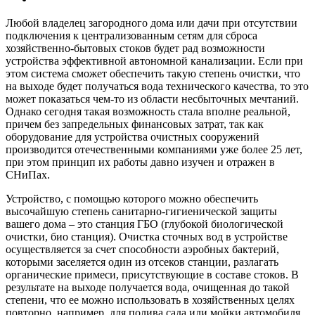
Любой владелец загородного дома или дачи при отсутствии
подключения к централизованным сетям для сброса
хозяйственно-бытовых стоков будет рад возможности
устройства эффективной автономной канализации. Если при
этом система сможет обеспечить такую степень очистки, что
на выходе будет получаться вода технического качества, то это
может показаться чем-то из области несбыточных мечтаний.
Однако сегодня такая возможность стала вполне реальной,
причем без запредельных финансовых затрат, так как
оборудование для устройства очистных сооружений
производится отечественными компаниями уже более 25 лет,
при этом принцип их работы давно изучен и отражен в
СНиПах.
Устройство, с помощью которого можно обеспечить
высочайшую степень санитарно-гигиенической защиты
вашего дома – это станция ГБО (глубокой биологической
очистки, био станция). Очистка сточных вод в устройстве
осуществляется за счет способности аэробных бактерий,
которыми заселяется один из отсеков станции, разлагать
органические примеси, присутствующие в составе стоков. В
результате на выходе получается вода, очищенная до такой
степени, что ее можно использовать в хозяйственных целях
повторно, например, для полива сада или мойки автомобиля.