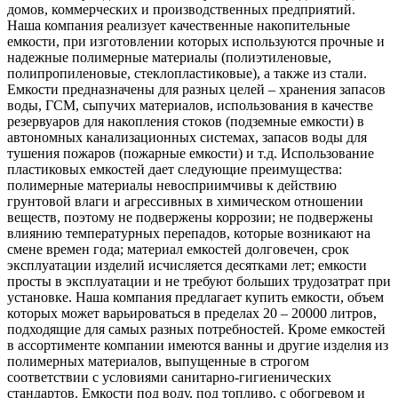
домов, коммерческих и производственных предприятий.
Наша компания реализует качественные накопительные
емкости, при изготовлении которых используются прочные и
надежные полимерные материалы (полиэтиленовые,
полипропиленовые, стеклопластиковые), а также из стали.
Емкости предназначены для разных целей – хранения запасов
воды, ГСМ, сыпучих материалов, использования в качестве
резервуаров для накопления стоков (подземные емкости) в
автономных канализационных системах, запасов воды для
тушения пожаров (пожарные емкости) и т.д. Использование
пластиковых емкостей дает следующие преимущества:
полимерные материалы невосприимчивы к действию
грунтовой влаги и агрессивных в химическом отношении
веществ, поэтому не подвержены коррозии; не подвержены
влиянию температурных перепадов, которые возникают на
смене времен года; материал емкостей долговечен, срок
эксплуатации изделий исчисляется десятками лет; емкости
просты в эксплуатации и не требуют больших трудозатрат при
установке. Наша компания предлагает купить емкости, объем
которых может варьироваться в пределах 20 – 20000 литров,
подходящие для самых разных потребностей. Кроме емкостей
в ассортименте компании имеются ванны и другие изделия из
полимерных материалов, выпущенные в строгом
соответствии с условиями санитарно-гигиенических
стандартов. Емкости под воду, под топливо, с обогревом и