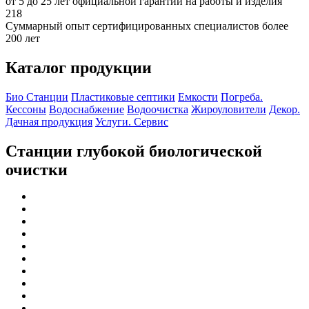
от 5 до 25 лет официальной гарантии на работы и изделия
218
Суммарный опыт сертифицированных специалистов более
200 лет
Каталог продукции
Био Станции
Пластиковые септики
Емкости
Погреба.
Кессоны
Водоснабжение
Водоочистка
Жироуловители
Декор.
Дачная продукция
Услуги. Сервис
Станции глубокой биологической
очистки