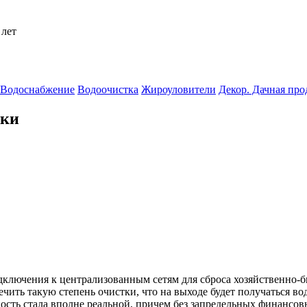
 лет
Водоснабжение
Водоочистка
Жироуловители
Декор. Дачная пр
тки
дключения к централизованным сетям для сброса хозяйственно-
ить такую степень очистки, что на выходе будет получаться вода
сть стала вполне реальной, причем без запредельных финансовы