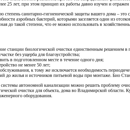
ее 25 лет, при этом принцип их работы давно изучен и отраже
 степень санитарно-гигиенической защиты вашего дома – это ст
собности аэробных бактерий, которыми заселяется один из отсек
енная до такой степени, что ее можно использовать в хозяйствен
вание станции биологической очистки единственным решением в
астке без ущерба для благоустройства;
вить в подготовленном месте в течение одного дня;
ройство не менее 50 лет;
о обслуживания, к тому же исключается необходимость периодиче
й до жилья и источников питьевой воды при монтаже. Био Стан
 системы автономной канализации можно решить проблему очист
гической очистки для объекта, дома во Владимирской области. 
женерного оборудования.