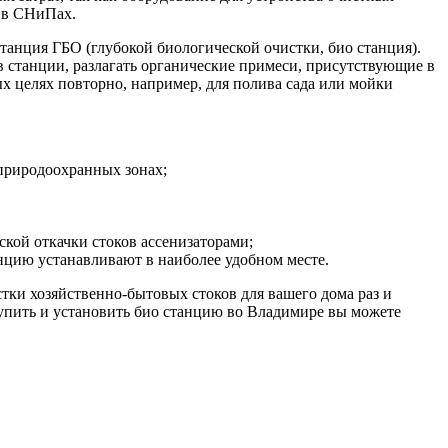
н в СНиПах.
анция ГБО (глубокой биологической очистки, био станция).
ов станции, разлагать органические примеси, присутствующие в
ных целях повторно, например, для полива сада или мойки
 природоохранных зонах;
ской откачки стоков ассенизаторами;
цию устанавливают в наиболее удобном месте.
ки хозяйственно-бытовых стоков для вашего дома раз и
Купить и установить био станцию во Владимире вы можете