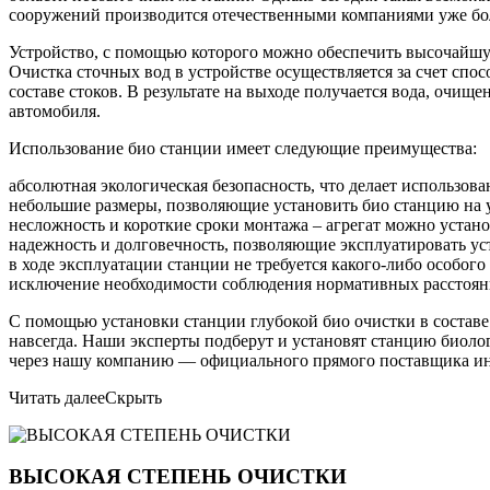
сооружений производится отечественными компаниями уже бол
Устройство, с помощью которого можно обеспечить высочайшую
Очистка сточных вод в устройстве осуществляется за счет спо
составе стоков. В результате на выходе получается вода, очищ
автомобиля.
Использование био станции имеет следующие преимущества:
абсолютная экологическая безопасность, что делает использо
небольшие размеры, позволяющие установить био станцию на уч
несложность и короткие сроки монтажа – агрегат можно устано
надежность и долговечность, позволяющие эксплуатировать уст
в ходе эксплуатации станции не требуется какого-либо особог
исключение необходимости соблюдения нормативных расстояни
С помощью установки станции глубокой био очистки в составе
навсегда. Наши эксперты подберут и установят станцию биоло
через нашу компанию — официального прямого поставщика ин
Читать далее
Скрыть
ВЫСОКАЯ СТЕПЕНЬ ОЧИСТКИ