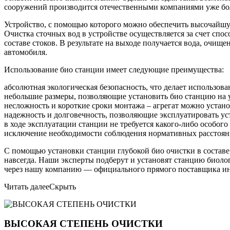
сооружений производится отечественными компаниями уже бол
Устройство, с помощью которого можно обеспечить высочайшую
Очистка сточных вод в устройстве осуществляется за счет спо
составе стоков. В результате на выходе получается вода, очищ
автомобиля.
Использование био станции имеет следующие преимущества:
абсолютная экологическая безопасность, что делает использо
небольшие размеры, позволяющие установить био станцию на уч
несложность и короткие сроки монтажа – агрегат можно устано
надежность и долговечность, позволяющие эксплуатировать уст
в ходе эксплуатации станции не требуется какого-либо особог
исключение необходимости соблюдения нормативных расстояни
С помощью установки станции глубокой био очистки в составе
навсегда. Наши эксперты подберут и установят станцию биоло
через нашу компанию — официального прямого поставщика ин
Читать далее
Скрыть
ВЫСОКАЯ СТЕПЕНЬ ОЧИСТКИ