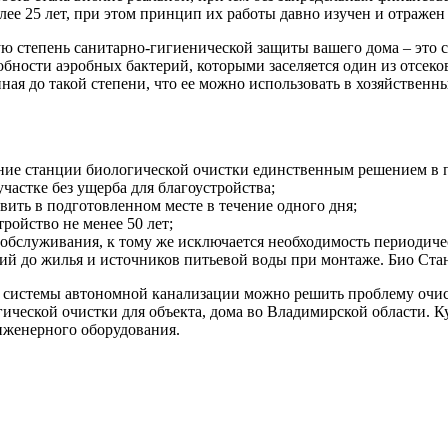
ее 25 лет, при этом принцип их работы давно изучен и отраже
 степень санитарно-гигиенической защиты вашего дома – это ст
собности аэробных бактерий, которыми заселяется один из отсек
енная до такой степени, что ее можно использовать в хозяйствен
вание станции биологической очистки единственным решением в
астке без ущерба для благоустройства;
вить в подготовленном месте в течение одного дня;
ройство не менее 50 лет;
о обслуживания, к тому же исключается необходимость периодиче
й до жилья и источников питьевой воды при монтаже. Био Стан
 системы автономной канализации можно решить проблему очист
гической очистки для объекта, дома во Владимирской области. 
женерного оборудования.