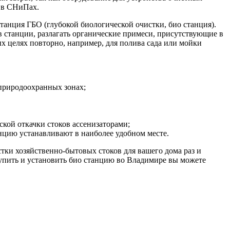
н в СНиПах.
анция ГБО (глубокой биологической очистки, био станция).
ов станции, разлагать органические примеси, присутствующие в
ных целях повторно, например, для полива сада или мойки
 природоохранных зонах;
ской откачки стоков ассенизаторами;
цию устанавливают в наиболее удобном месте.
ки хозяйственно-бытовых стоков для вашего дома раз и
Купить и установить био станцию во Владимире вы можете