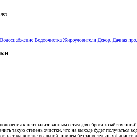
 лет
Водоснабжение
Водоочистка
Жироуловители
Декор. Дачная пр
тки
дключения к централизованным сетям для сброса хозяйственно-
ить такую степень очистки, что на выходе будет получаться вода
сть стала вполне реальной, причем без запредельных финансовы