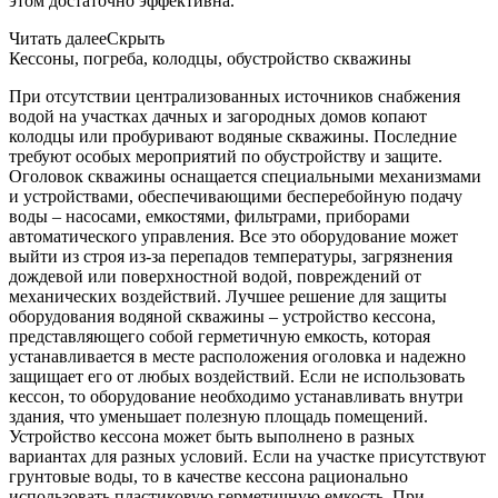
этом достаточно эффективна.
Читать далее
Скрыть
Кессоны, погреба, колодцы, обустройство скважины
При отсутствии централизованных источников снабжения
водой на участках дачных и загородных домов копают
колодцы или пробуривают водяные скважины. Последние
требуют особых мероприятий по обустройству и защите.
Оголовок скважины оснащается специальными механизмами
и устройствами, обеспечивающими бесперебойную подачу
воды – насосами, емкостями, фильтрами, приборами
автоматического управления. Все это оборудование может
выйти из строя из-за перепадов температуры, загрязнения
дождевой или поверхностной водой, повреждений от
механических воздействий. Лучшее решение для защиты
оборудования водяной скважины – устройство кессона,
представляющего собой герметичную емкость, которая
устанавливается в месте расположения оголовка и надежно
защищает его от любых воздействий. Если не использовать
кессон, то оборудование необходимо устанавливать внутри
здания, что уменьшает полезную площадь помещений.
Устройство кессона может быть выполнено в разных
вариантах для разных условий. Если на участке присутствуют
грунтовые воды, то в качестве кессона рационально
использовать пластиковую герметичную емкость. При