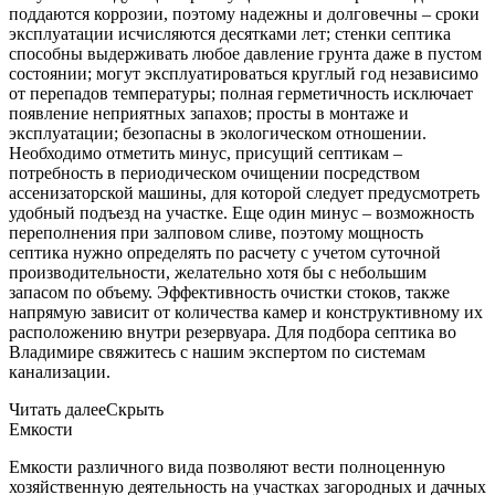
поддаются коррозии, поэтому надежны и долговечны – сроки
эксплуатации исчисляются десятками лет; стенки септика
способны выдерживать любое давление грунта даже в пустом
состоянии; могут эксплуатироваться круглый год независимо
от перепадов температуры; полная герметичность исключает
появление неприятных запахов; просты в монтаже и
эксплуатации; безопасны в экологическом отношении.
Необходимо отметить минус, присущий септикам –
потребность в периодическом очищении посредством
ассенизаторской машины, для которой следует предусмотреть
удобный подъезд на участке. Еще один минус – возможность
переполнения при залповом сливе, поэтому мощность
септика нужно определять по расчету с учетом суточной
производительности, желательно хотя бы с небольшим
запасом по объему. Эффективность очистки стоков, также
напрямую зависит от количества камер и конструктивному их
расположению внутри резервуара. Для подбора септика во
Владимире свяжитесь с нашим экспертом по системам
канализации.
Читать далее
Скрыть
Емкости
Емкости различного вида позволяют вести полноценную
хозяйственную деятельность на участках загородных и дачных