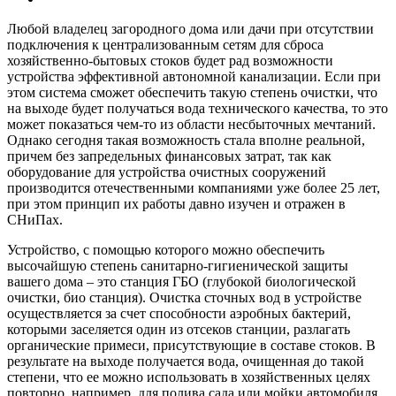
Любой владелец загородного дома или дачи при отсутствии
подключения к централизованным сетям для сброса
хозяйственно-бытовых стоков будет рад возможности
устройства эффективной автономной канализации. Если при
этом система сможет обеспечить такую степень очистки, что
на выходе будет получаться вода технического качества, то это
может показаться чем-то из области несбыточных мечтаний.
Однако сегодня такая возможность стала вполне реальной,
причем без запредельных финансовых затрат, так как
оборудование для устройства очистных сооружений
производится отечественными компаниями уже более 25 лет,
при этом принцип их работы давно изучен и отражен в
СНиПах.
Устройство, с помощью которого можно обеспечить
высочайшую степень санитарно-гигиенической защиты
вашего дома – это станция ГБО (глубокой биологической
очистки, био станция). Очистка сточных вод в устройстве
осуществляется за счет способности аэробных бактерий,
которыми заселяется один из отсеков станции, разлагать
органические примеси, присутствующие в составе стоков. В
результате на выходе получается вода, очищенная до такой
степени, что ее можно использовать в хозяйственных целях
повторно, например, для полива сада или мойки автомобиля.