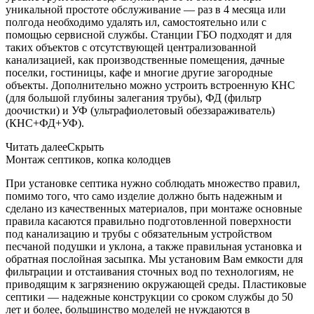
уникальной простоте обслуживание — раз в 4 месяца или
полгода необходимо удалять ил, самостоятельно или с
помощью сервисной службы. Станции ГБО подходят и для
таких объектов с отсутствующей централизованной
канализацией, как производственные помещения, дачные
поселки, гостиницы, кафе и многие другие загородные
объекты. Дополнительно можно устроить встроенную КНС
(для большой глубины залегания трубы), ФД (фильтр
доочистки) и УФ (ультрафиолетовый обеззараживатель)
(КНС+ФД+УФ).
Читать далее
Скрыть
Монтаж септиков, копка колодцев
При установке септика нужно соблюдать множество правил,
помимо того, что само изделие должно быть надежным и
сделано из качественных материалов, при монтаже основные
правила касаются правильно подготовленной поверхности
под канализацию и трубы с обязательным устройством
песчаной подушки и уклона, а также правильная установка и
обратная послойная засыпка. Мы установим Вам емкости для
фильтрации и отстаивания сточных вод по технологиям, не
приводящим к загрязнению окружающей среды. Пластиковые
септики — надежные конструкции со сроком службы до 50
лет и более, большинство моделей не нуждаются в