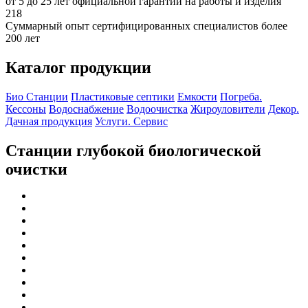
от 5 до 25 лет официальной гарантии на работы и изделия
218
Суммарный опыт сертифицированных специалистов более
200 лет
Каталог продукции
Био Станции
Пластиковые септики
Емкости
Погреба.
Кессоны
Водоснабжение
Водоочистка
Жироуловители
Декор.
Дачная продукция
Услуги. Сервис
Станции глубокой биологической
очистки