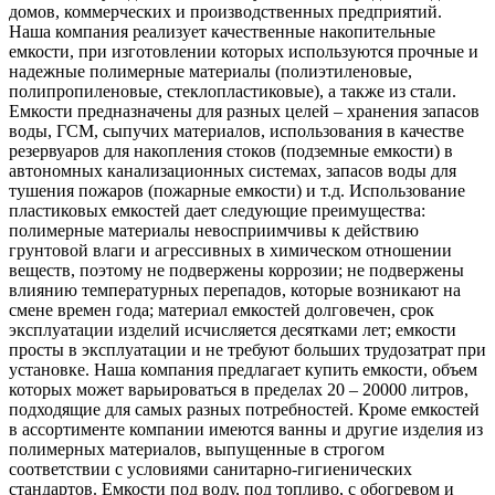
домов, коммерческих и производственных предприятий.
Наша компания реализует качественные накопительные
емкости, при изготовлении которых используются прочные и
надежные полимерные материалы (полиэтиленовые,
полипропиленовые, стеклопластиковые), а также из стали.
Емкости предназначены для разных целей – хранения запасов
воды, ГСМ, сыпучих материалов, использования в качестве
резервуаров для накопления стоков (подземные емкости) в
автономных канализационных системах, запасов воды для
тушения пожаров (пожарные емкости) и т.д. Использование
пластиковых емкостей дает следующие преимущества:
полимерные материалы невосприимчивы к действию
грунтовой влаги и агрессивных в химическом отношении
веществ, поэтому не подвержены коррозии; не подвержены
влиянию температурных перепадов, которые возникают на
смене времен года; материал емкостей долговечен, срок
эксплуатации изделий исчисляется десятками лет; емкости
просты в эксплуатации и не требуют больших трудозатрат при
установке. Наша компания предлагает купить емкости, объем
которых может варьироваться в пределах 20 – 20000 литров,
подходящие для самых разных потребностей. Кроме емкостей
в ассортименте компании имеются ванны и другие изделия из
полимерных материалов, выпущенные в строгом
соответствии с условиями санитарно-гигиенических
стандартов. Емкости под воду, под топливо, с обогревом и