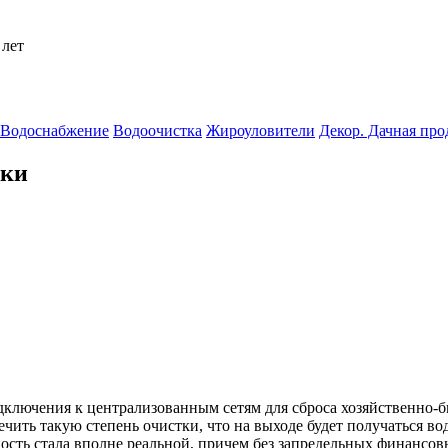
 лет
Водоснабжение
Водоочистка
Жироуловители
Декор. Дачная пр
тки
дключения к централизованным сетям для сброса хозяйственно-
ить такую степень очистки, что на выходе будет получаться вода
сть стала вполне реальной, причем без запредельных финансовы