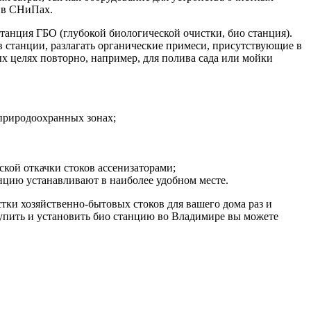
н в СНиПах.
анция ГБО (глубокой биологической очистки, био станция).
ов станции, разлагать органические примеси, присутствующие в
ных целях повторно, например, для полива сада или мойки
 природоохранных зонах;
ской откачки стоков ассенизаторами;
цию устанавливают в наиболее удобном месте.
ки хозяйственно-бытовых стоков для вашего дома раз и
Купить и установить био станцию во Владимире вы можете