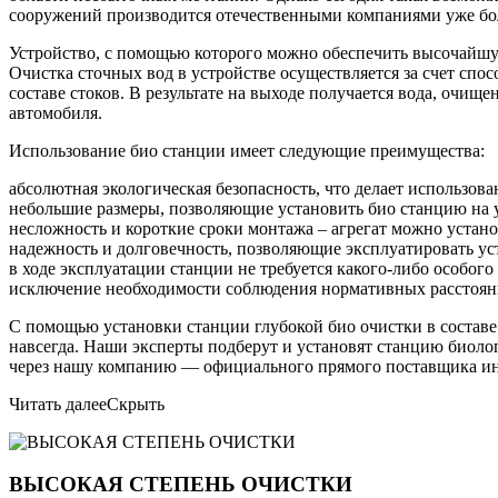
сооружений производится отечественными компаниями уже бол
Устройство, с помощью которого можно обеспечить высочайшую
Очистка сточных вод в устройстве осуществляется за счет спо
составе стоков. В результате на выходе получается вода, очищ
автомобиля.
Использование био станции имеет следующие преимущества:
абсолютная экологическая безопасность, что делает использо
небольшие размеры, позволяющие установить био станцию на уч
несложность и короткие сроки монтажа – агрегат можно устано
надежность и долговечность, позволяющие эксплуатировать уст
в ходе эксплуатации станции не требуется какого-либо особог
исключение необходимости соблюдения нормативных расстояни
С помощью установки станции глубокой био очистки в составе
навсегда. Наши эксперты подберут и установят станцию биоло
через нашу компанию — официального прямого поставщика ин
Читать далее
Скрыть
ВЫСОКАЯ СТЕПЕНЬ ОЧИСТКИ