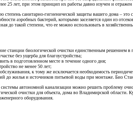
ее 25 лет, при этом принцип их работы давно изучен и отраже
 степень санитарно-гигиенической защиты вашего дома – это ст
собности аэробных бактерий, которыми заселяется один из отсек
енная до такой степени, что ее можно использовать в хозяйствен
вание станции биологической очистки единственным решением в
астке без ущерба для благоустройства;
вить в подготовленном месте в течение одного дня;
ройство не менее 50 лет;
о обслуживания, к тому же исключается необходимость периодиче
й до жилья и источников питьевой воды при монтаже. Био Стан
 системы автономной канализации можно решить проблему очист
гической очистки для объекта, дома во Владимирской области. 
женерного оборудования.