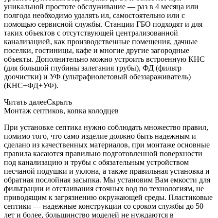
уникальной простоте обслуживание — раз в 4 месяца или
полгода необходимо удалять ил, самостоятельно или с
помощью сервисной службы. Станции ГБО подходят и для
таких объектов с отсутствующей централизованной
канализацией, как производственные помещения, дачные
поселки, гостиницы, кафе и многие другие загородные
объекты. Дополнительно можно устроить встроенную КНС
(для большой глубины залегания трубы), ФД (фильтр
доочистки) и УФ (ультрафиолетовый обеззараживатель)
(КНС+ФД+УФ).
Читать далее
Скрыть
Монтаж септиков, копка колодцев
При установке септика нужно соблюдать множество правил,
помимо того, что само изделие должно быть надежным и
сделано из качественных материалов, при монтаже основные
правила касаются правильно подготовленной поверхности
под канализацию и трубы с обязательным устройством
песчаной подушки и уклона, а также правильная установка и
обратная послойная засыпка. Мы установим Вам емкости для
фильтрации и отстаивания сточных вод по технологиям, не
приводящим к загрязнению окружающей среды. Пластиковые
септики — надежные конструкции со сроком службы до 50
лет и более, большинство моделей не нуждаются в