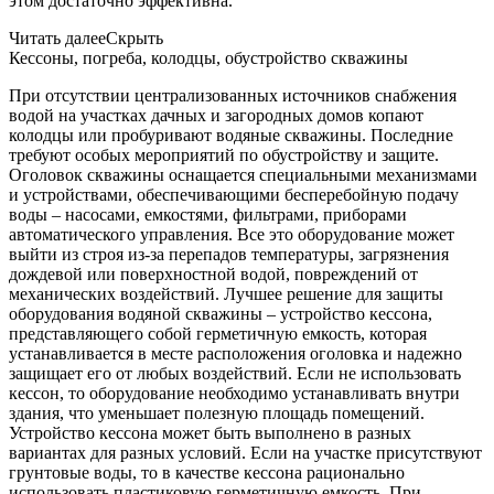
этом достаточно эффективна.
Читать далее
Скрыть
Кессоны, погреба, колодцы, обустройство скважины
При отсутствии централизованных источников снабжения
водой на участках дачных и загородных домов копают
колодцы или пробуривают водяные скважины. Последние
требуют особых мероприятий по обустройству и защите.
Оголовок скважины оснащается специальными механизмами
и устройствами, обеспечивающими бесперебойную подачу
воды – насосами, емкостями, фильтрами, приборами
автоматического управления. Все это оборудование может
выйти из строя из-за перепадов температуры, загрязнения
дождевой или поверхностной водой, повреждений от
механических воздействий. Лучшее решение для защиты
оборудования водяной скважины – устройство кессона,
представляющего собой герметичную емкость, которая
устанавливается в месте расположения оголовка и надежно
защищает его от любых воздействий. Если не использовать
кессон, то оборудование необходимо устанавливать внутри
здания, что уменьшает полезную площадь помещений.
Устройство кессона может быть выполнено в разных
вариантах для разных условий. Если на участке присутствуют
грунтовые воды, то в качестве кессона рационально
использовать пластиковую герметичную емкость. При