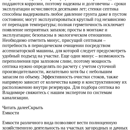
поддаются коррозии, поэтому надежны и долговечны – сроки
эксплуатации исчисляются десятками лет; стенки септика
способны выдерживать любое давление грунта даже в пустом
состоянии; могут эксплуатироваться круглый год независимо
от перепадов температуры; полная герметичность исключает
появление неприятных запахов; просты в монтаже и
эксплуатации; безопасны в экологическом отношении.
Необходимо отметить минус, присущий септикам –
потребность в периодическом очищении посредством
ассенизаторской машины, для которой следует предусмотреть
удобный подъезд на участке. Еще один минус – возможность
переполнения при залповом сливе, поэтому мощность
септика нужно определять по расчету с учетом суточной
производительности, желательно хотя бы с небольшим
запасом по объему. Эффективность очистки стоков, также
напрямую зависит от количества камер и конструктивному их
расположению внутри резервуара. Для подбора септика во
Владимире свяжитесь с нашим экспертом по системам
канализации.
Читать далее
Скрыть
Емкости
Емкости различного вида позволяют вести полноценную
хозяйственную деятельность на участках загородных и дачных