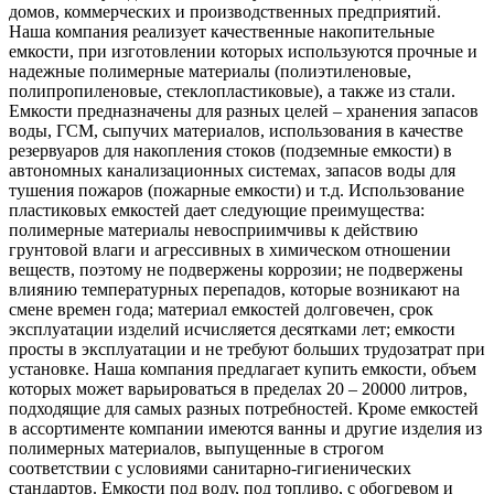
домов, коммерческих и производственных предприятий.
Наша компания реализует качественные накопительные
емкости, при изготовлении которых используются прочные и
надежные полимерные материалы (полиэтиленовые,
полипропиленовые, стеклопластиковые), а также из стали.
Емкости предназначены для разных целей – хранения запасов
воды, ГСМ, сыпучих материалов, использования в качестве
резервуаров для накопления стоков (подземные емкости) в
автономных канализационных системах, запасов воды для
тушения пожаров (пожарные емкости) и т.д. Использование
пластиковых емкостей дает следующие преимущества:
полимерные материалы невосприимчивы к действию
грунтовой влаги и агрессивных в химическом отношении
веществ, поэтому не подвержены коррозии; не подвержены
влиянию температурных перепадов, которые возникают на
смене времен года; материал емкостей долговечен, срок
эксплуатации изделий исчисляется десятками лет; емкости
просты в эксплуатации и не требуют больших трудозатрат при
установке. Наша компания предлагает купить емкости, объем
которых может варьироваться в пределах 20 – 20000 литров,
подходящие для самых разных потребностей. Кроме емкостей
в ассортименте компании имеются ванны и другие изделия из
полимерных материалов, выпущенные в строгом
соответствии с условиями санитарно-гигиенических
стандартов. Емкости под воду, под топливо, с обогревом и