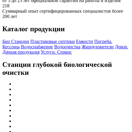
от 5 до 25 лет официальной гарантии на работы и изделия
218
Суммарный опыт сертифицированных специалистов более
200 лет
Каталог продукции
Био Станции
Пластиковые септики
Емкости
Погреба.
Кессоны
Водоснабжение
Водоочистка
Жироуловители
Декор.
Дачная продукция
Услуги. Сервис
Станции глубокой биологической
очистки