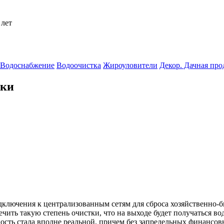
 лет
Водоснабжение
Водоочистка
Жироуловители
Декор. Дачная пр
тки
дключения к централизованным сетям для сброса хозяйственно-
ить такую степень очистки, что на выходе будет получаться вода
сть стала вполне реальной, причем без запредельных финансовы