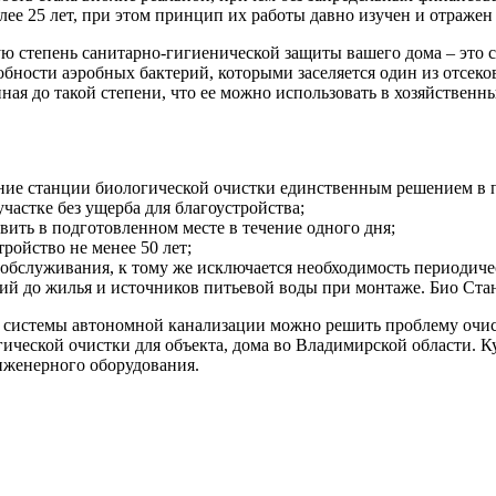
ее 25 лет, при этом принцип их работы давно изучен и отраже
 степень санитарно-гигиенической защиты вашего дома – это ст
собности аэробных бактерий, которыми заселяется один из отсек
енная до такой степени, что ее можно использовать в хозяйствен
вание станции биологической очистки единственным решением в
астке без ущерба для благоустройства;
вить в подготовленном месте в течение одного дня;
ройство не менее 50 лет;
о обслуживания, к тому же исключается необходимость периодиче
й до жилья и источников питьевой воды при монтаже. Био Стан
 системы автономной канализации можно решить проблему очист
гической очистки для объекта, дома во Владимирской области. 
женерного оборудования.