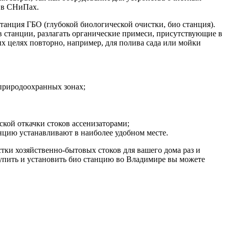
н в СНиПах.
анция ГБО (глубокой биологической очистки, био станция).
ов станции, разлагать органические примеси, присутствующие в
ных целях повторно, например, для полива сада или мойки
 природоохранных зонах;
ской откачки стоков ассенизаторами;
цию устанавливают в наиболее удобном месте.
ки хозяйственно-бытовых стоков для вашего дома раз и
Купить и установить био станцию во Владимире вы можете