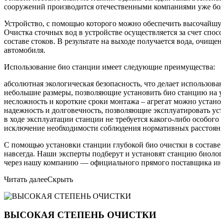
сооружений производится отечественными компаниями уже бол
Устройство, с помощью которого можно обеспечить высочайшую
Очистка сточных вод в устройстве осуществляется за счет спо
составе стоков. В результате на выходе получается вода, очищ
автомобиля.
Использование био станции имеет следующие преимущества:
абсолютная экологическая безопасность, что делает использо
небольшие размеры, позволяющие установить био станцию на уч
несложность и короткие сроки монтажа – агрегат можно устано
надежность и долговечность, позволяющие эксплуатировать уст
в ходе эксплуатации станции не требуется какого-либо особог
исключение необходимости соблюдения нормативных расстояни
С помощью установки станции глубокой био очистки в составе
навсегда. Наши эксперты подберут и установят станцию биоло
через нашу компанию — официального прямого поставщика ин
Читать далее
Скрыть
ВЫСОКАЯ СТЕПЕНЬ ОЧИСТКИ