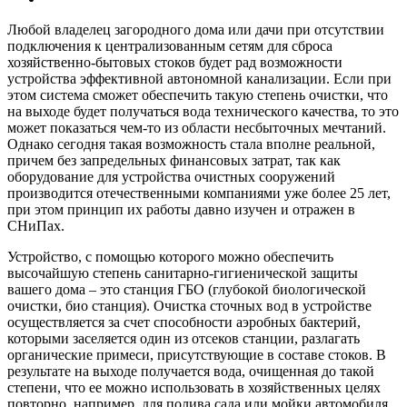
Любой владелец загородного дома или дачи при отсутствии
подключения к централизованным сетям для сброса
хозяйственно-бытовых стоков будет рад возможности
устройства эффективной автономной канализации. Если при
этом система сможет обеспечить такую степень очистки, что
на выходе будет получаться вода технического качества, то это
может показаться чем-то из области несбыточных мечтаний.
Однако сегодня такая возможность стала вполне реальной,
причем без запредельных финансовых затрат, так как
оборудование для устройства очистных сооружений
производится отечественными компаниями уже более 25 лет,
при этом принцип их работы давно изучен и отражен в
СНиПах.
Устройство, с помощью которого можно обеспечить
высочайшую степень санитарно-гигиенической защиты
вашего дома – это станция ГБО (глубокой биологической
очистки, био станция). Очистка сточных вод в устройстве
осуществляется за счет способности аэробных бактерий,
которыми заселяется один из отсеков станции, разлагать
органические примеси, присутствующие в составе стоков. В
результате на выходе получается вода, очищенная до такой
степени, что ее можно использовать в хозяйственных целях
повторно, например, для полива сада или мойки автомобиля.