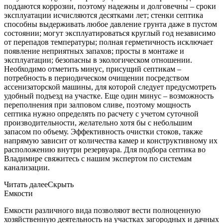
поддаются коррозии, поэтому надежны и долговечны – сроки
эксплуатации исчисляются десятками лет; стенки септика
способны выдерживать любое давление грунта даже в пустом
состоянии; могут эксплуатироваться круглый год независимо
от перепадов температуры; полная герметичность исключает
появление неприятных запахов; просты в монтаже и
эксплуатации; безопасны в экологическом отношении.
Необходимо отметить минус, присущий септикам –
потребность в периодическом очищении посредством
ассенизаторской машины, для которой следует предусмотреть
удобный подъезд на участке. Еще один минус – возможность
переполнения при залповом сливе, поэтому мощность
септика нужно определять по расчету с учетом суточной
производительности, желательно хотя бы с небольшим
запасом по объему. Эффективность очистки стоков, также
напрямую зависит от количества камер и конструктивному их
расположению внутри резервуара. Для подбора септика во
Владимире свяжитесь с нашим экспертом по системам
канализации.
Читать далее
Скрыть
Емкости
Емкости различного вида позволяют вести полноценную
хозяйственную деятельность на участках загородных и дачных