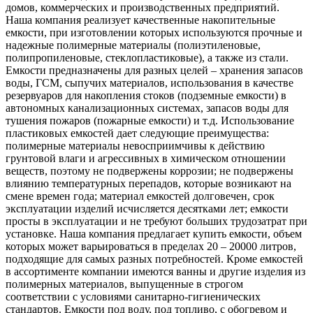
домов, коммерческих и производственных предприятий.
Наша компания реализует качественные накопительные
емкости, при изготовлении которых используются прочные и
надежные полимерные материалы (полиэтиленовые,
полипропиленовые, стеклопластиковые), а также из стали.
Емкости предназначены для разных целей – хранения запасов
воды, ГСМ, сыпучих материалов, использования в качестве
резервуаров для накопления стоков (подземные емкости) в
автономных канализационных системах, запасов воды для
тушения пожаров (пожарные емкости) и т.д. Использование
пластиковых емкостей дает следующие преимущества:
полимерные материалы невосприимчивы к действию
грунтовой влаги и агрессивных в химическом отношении
веществ, поэтому не подвержены коррозии; не подвержены
влиянию температурных перепадов, которые возникают на
смене времен года; материал емкостей долговечен, срок
эксплуатации изделий исчисляется десятками лет; емкости
просты в эксплуатации и не требуют больших трудозатрат при
установке. Наша компания предлагает купить емкости, объем
которых может варьироваться в пределах 20 – 20000 литров,
подходящие для самых разных потребностей. Кроме емкостей
в ассортименте компании имеются ванны и другие изделия из
полимерных материалов, выпущенные в строгом
соответствии с условиями санитарно-гигиенических
стандартов. Емкости под воду, под топливо, с обогревом и