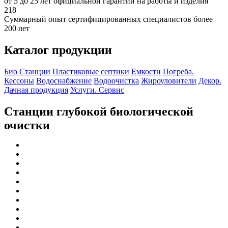
от 5 до 25 лет официальной гарантии на работы и изделия
218
Суммарный опыт сертифицированных специалистов более
200 лет
Каталог продукции
Био Станции
Пластиковые септики
Емкости
Погреба.
Кессоны
Водоснабжение
Водоочистка
Жироуловители
Декор.
Дачная продукция
Услуги. Сервис
Станции глубокой биологической
очистки