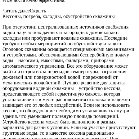
этом достаточно эффективна.
Читать далее
Скрыть
Кессоны, погреба, колодцы, обустройство скважины
При отсутствии централизованных источников снабжения
водой на участках дачных и загородных домов копают
колодцы или пробуривают водяные скважины. Последние
требуют особых мероприятий по обустройству и защите.
Оголовок скважины оснащается специальными механизмами
и устройствами, обеспечивающими бесперебойную подачу
воды – насосами, емкостями, фильтрами, приборами
автоматического управления. Все это оборудование может
выйти из строя из-за перепадов температуры, загрязнения
дождевой или поверхностной водой, повреждений от
механических воздействий. Лучшее решение для защиты
оборудования водяной скважины – устройство кессона,
представляющего собой герметичную емкость, которая
устанавливается в месте расположения оголовка и надежно
защищает его от любых воздействий. Если не использовать
кессон, то оборудование необходимо устанавливать внутри
здания, что уменьшает полезную площадь помещений.
Устройство кессона может быть выполнено в разных
вариантах для разных условий. Если на участке присутствуют
грунтовые воды, то в качестве кессона рационально
использовать пластиковую герметичную емкость. При