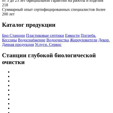
от 5 до 25 лет официальной гарантии на работы и изделия
218
Суммарный опыт сертифицированных специалистов более
200 лет
Каталог продукции
Био Станции
Пластиковые септики
Емкости
Погреба.
Кессоны
Водоснабжение
Водоочистка
Жироуловители
Декор.
Дачная продукция
Услуги. Сервис
Станции глубокой биологической
очистки