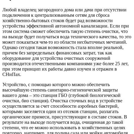
Любой владелец загородного дома или дачи при отсутствии
подключения к централизованным сетям для сброса
хозяйственно-бытовых стоков будет рад возможности
устройства эффективной автономной канализации. Если при
этом система сможет обеспечить такую степень очистки, что
на выходе будет получаться вода технического качества, то это
может показаться чем-то из области несбыточных мечтаний.
Однако сегодня такая возможность стала вполне реальной,
причем без запредельных финансовых затрат, так как
оборудование для устройства очистных сооружений
производится отечественными компаниями уже более 25 лет,
при этом принцип их работы давно изучен и отражен в
СНиПах.
Устройство, с помощью которого можно обеспечить
высочайшую степень санитарно-гигиенической защиты
вашего дома – это станция ГБО (глубокой биологической
очистки, био станция). Очистка сточных вод в устройстве
осуществляется за счет способности аэробных бактерий,
которыми заселяется один из отсеков станции, разлагать
органические примеси, присутствующие в составе стоков. В
результате на выходе получается вода, очищенная до такой
степени, что ее можно использовать в хозяйственных целях
повторно, например, для полива сада или мойки автомобиля.