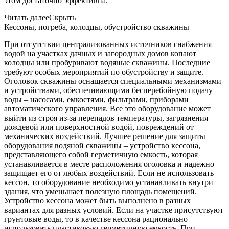
этом достаточно эффективна.
Читать далее
Скрыть
Кессоны, погреба, колодцы, обустройство скважины
При отсутствии централизованных источников снабжения
водой на участках дачных и загородных домов копают
колодцы или пробуривают водяные скважины. Последние
требуют особых мероприятий по обустройству и защите.
Оголовок скважины оснащается специальными механизмами
и устройствами, обеспечивающими бесперебойную подачу
воды – насосами, емкостями, фильтрами, приборами
автоматического управления. Все это оборудование может
выйти из строя из-за перепадов температуры, загрязнения
дождевой или поверхностной водой, повреждений от
механических воздействий. Лучшее решение для защиты
оборудования водяной скважины – устройство кессона,
представляющего собой герметичную емкость, которая
устанавливается в месте расположения оголовка и надежно
защищает его от любых воздействий. Если не использовать
кессон, то оборудование необходимо устанавливать внутри
здания, что уменьшает полезную площадь помещений.
Устройство кессона может быть выполнено в разных
вариантах для разных условий. Если на участке присутствуют
грунтовые воды, то в качестве кессона рационально
использовать пластиковую герметичную емкость. При