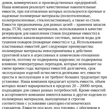
домов, коммерческих и производственных предприятий.
Наша компания реализует качественные накопительные
емкости, при изготовлении которых используются прочные и
надежные полимерные материалы (полиэтиленовые,
полипропиленовые, стеклопластиковые), а также из стали.
Емкости предназначены для разных целей – хранения запасов
воды, ГСМ, сыпучих материалов, использования в качестве
резервуаров для накопления стоков (подземные емкости) в
автономных канализационных системах, запасов воды для
тушения пожаров (пожарные емкости) и т.д. Использование
пластиковых емкостей дает следующие преимущества:
полимерные материалы невосприимчивы к действию
грунтовой влаги и агрессивных в химическом отношении
веществ, поэтому не подвержены коррозии; не подвержены
влиянию температурных перепадов, которые возникают на
смене времен года; материал емкостей долговечен, срок
эксплуатации изделий исчисляется десятками лет; емкости
просты в эксплуатации и не требуют больших трудозатрат при
установке. Наша компания предлагает купить емкости, объем
которых может варьироваться в пределах 20 – 20000 литров,
подходящие для самых разных потребностей. Кроме емкостей
в ассортименте компании имеются ванны и другие изделия из
полимерных материалов, выпущенные в строгом
соответствии с условиями санитарно-гигиенических
стандартов. Емкости под воду, под топливо, с обогревом и