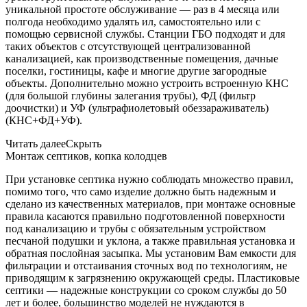
уникальной простоте обслуживание — раз в 4 месяца или
полгода необходимо удалять ил, самостоятельно или с
помощью сервисной службы. Станции ГБО подходят и для
таких объектов с отсутствующей централизованной
канализацией, как производственные помещения, дачные
поселки, гостиницы, кафе и многие другие загородные
объекты. Дополнительно можно устроить встроенную КНС
(для большой глубины залегания трубы), ФД (фильтр
доочистки) и УФ (ультрафиолетовый обеззараживатель)
(КНС+ФД+УФ).
Читать далее
Скрыть
Монтаж септиков, копка колодцев
При установке септика нужно соблюдать множество правил,
помимо того, что само изделие должно быть надежным и
сделано из качественных материалов, при монтаже основные
правила касаются правильно подготовленной поверхности
под канализацию и трубы с обязательным устройством
песчаной подушки и уклона, а также правильная установка и
обратная послойная засыпка. Мы установим Вам емкости для
фильтрации и отстаивания сточных вод по технологиям, не
приводящим к загрязнению окружающей среды. Пластиковые
септики — надежные конструкции со сроком службы до 50
лет и более, большинство моделей не нуждаются в