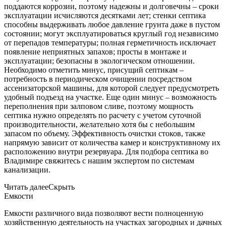
поддаются коррозии, поэтому надежны и долговечны – сроки
эксплуатации исчисляются десятками лет; стенки септика
способны выдерживать любое давление грунта даже в пустом
состоянии; могут эксплуатироваться круглый год независимо
от перепадов температуры; полная герметичность исключает
появление неприятных запахов; просты в монтаже и
эксплуатации; безопасны в экологическом отношении.
Необходимо отметить минус, присущий септикам –
потребность в периодическом очищении посредством
ассенизаторской машины, для которой следует предусмотреть
удобный подъезд на участке. Еще один минус – возможность
переполнения при залповом сливе, поэтому мощность
септика нужно определять по расчету с учетом суточной
производительности, желательно хотя бы с небольшим
запасом по объему. Эффективность очистки стоков, также
напрямую зависит от количества камер и конструктивному их
расположению внутри резервуара. Для подбора септика во
Владимире свяжитесь с нашим экспертом по системам
канализации.
Читать далее
Скрыть
Емкости
Емкости различного вида позволяют вести полноценную
хозяйственную деятельность на участках загородных и дачных