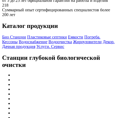
от 5 до 25 лет официальной гарантии на работы и изделия
218
Суммарный опыт сертифицированных специалистов более
200 лет
Каталог продукции
Био Станции
Пластиковые септики
Емкости
Погреба.
Кессоны
Водоснабжение
Водоочистка
Жироуловители
Декор.
Дачная продукция
Услуги. Сервис
Станции глубокой биологической
очистки