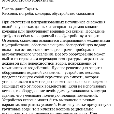
этом достаточно эффективна.
Читать далее
Скрыть
Кессоны, погреба, колодцы, обустройство скважины
При отсутствии централизованных источников снабжения
водой на участках дачных и загородных домов копают
колодцы или пробуривают водяные скважины. Последние
требуют особых мероприятий по обустройству и защите.
Оголовок скважины оснащается специальными механизмами
и устройствами, обеспечивающими бесперебойную подачу
воды – насосами, емкостями, фильтрами, приборами
автоматического управления. Все это оборудование может
выйти из строя из-за перепадов температуры, загрязнения
дождевой или поверхностной водой, повреждений от
механических воздействий. Лучшее решение для защиты
оборудования водяной скважины – устройство кессона,
представляющего собой герметичную емкость, которая
устанавливается в месте расположения оголовка и надежно
защищает его от любых воздействий. Если не использовать
кессон, то оборудование необходимо устанавливать внутри
здания, что уменьшает полезную площадь помещений.
Устройство кессона может быть выполнено в разных
вариантах для разных условий. Если на участке присутствуют
грунтовые воды, то в качестве кессона рационально
использовать пластиковую герметичную емкость. При