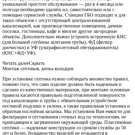
уникальной простоте обслуживание — раз в 4 месяца или
полгода необходимо удалять ил, самостоятельно или с
помощью сервисной службы. Станции ГБО подходят и для
таких объектов с отсутствующей централизованной
канализацией, как производственные помещения, дачные
поселки, гостиницы, кафе и многие другие загородные
объекты. Дополнительно можно устроить встроенную КНС
(для большой глубины залегания трубы), ФД (фильтр
доочистки) и УФ (ультрафиолетовый обеззараживатель)
(КНС+ФД+УФ).
Читать далее
Скрыть
Монтаж септиков, копка колодцев
При установке септика нужно соблюдать множество правил,
помимо того, что само изделие должно быть надежным и
сделано из качественных материалов, при монтаже основные
правила касаются правильно подготовленной поверхности
под канализацию и трубы с обязательным устройством
песчаной подушки и уклона, а также правильная установка и
обратная послойная засыпка. Мы установим Вам емкости для
фильтрации и отстаивания сточных вод по технологиям, не
приводящим к загрязнению окружающей среды. Пластиковые
септики — надежные конструкции со сроком службы до 50
лет и более, большинство моделей не нуждаются в