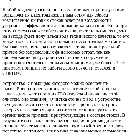
Любой владелец загородного дома или дачи при отсутствии
подключения к централизованным сетям для сброса
хозяйственно-бытовых стоков будет рад возможности
устройства эффективной автономной канализации. Если при
этом система сможет обеспечить такую степень очистки, что
на выходе будет получаться вода технического качества, то это
может показаться чем-то из области несбыточных мечтаний.
Однако сегодня такая возможность стала вполне реальной,
причем без запредельных финансовых затрат, так как
оборудование для устройства очистных сооружений
производится отечественными компаниями уже более 25 лет,
при этом принцип их работы давно изучен и отражен в
СНиПах.
Устройство, с помощью которого можно обеспечить
высочайшую степень санитарно-гигиенической защиты
вашего дома – это станция ГБО (глубокой биологической
очистки, био станция). Очистка сточных вод в устройстве
осуществляется за счет способности аэробных бактерий,
которыми заселяется один из отсеков станции, разлагать
органические примеси, присутствующие в составе стоков. В
результате на выходе получается вода, очищенная до такой
степени, что ее можно использовать в хозяйственных целях
повторно, например, для полива сада или мойки автомобиля.