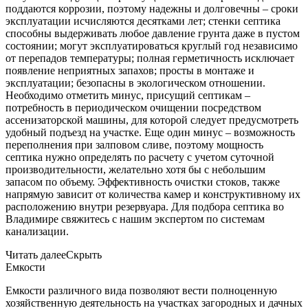
поддаются коррозии, поэтому надежны и долговечны – сроки
эксплуатации исчисляются десятками лет; стенки септика
способны выдерживать любое давление грунта даже в пустом
состоянии; могут эксплуатироваться круглый год независимо
от перепадов температуры; полная герметичность исключает
появление неприятных запахов; просты в монтаже и
эксплуатации; безопасны в экологическом отношении.
Необходимо отметить минус, присущий септикам –
потребность в периодическом очищении посредством
ассенизаторской машины, для которой следует предусмотреть
удобный подъезд на участке. Еще один минус – возможность
переполнения при залповом сливе, поэтому мощность
септика нужно определять по расчету с учетом суточной
производительности, желательно хотя бы с небольшим
запасом по объему. Эффективность очистки стоков, также
напрямую зависит от количества камер и конструктивному их
расположению внутри резервуара. Для подбора септика во
Владимире свяжитесь с нашим экспертом по системам
канализации.
Читать далее
Скрыть
Емкости
Емкости различного вида позволяют вести полноценную
хозяйственную деятельность на участках загородных и дачных