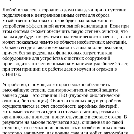
Любой владелец загородного дома или дачи при отсутствии
подключения к централизованным сетям для сброса
хозяйственно-бытовых стоков будет рад возможности
устройства эффективной автономной канализации. Если при
этом система сможет обеспечить такую степень очистки, что
на выходе будет получаться вода технического качества, то это
может показаться чем-то из области несбыточных мечтаний.
Однако сегодня такая возможность стала вполне реальной,
причем без запредельных финансовых затрат, так как
оборудование для устройства очистных сооружений
производится отечественными компаниями уже более 25 лет,
при этом принцип их работы давно изучен и отражен в
СНиПах.
Устройство, с помощью которого можно обеспечить
высочайшую степень санитарно-гигиенической защиты
вашего дома – это станция ГБО (глубокой биологической
очистки, био станция). Очистка сточных вод в устройстве
осуществляется за счет способности аэробных бактерий,
которыми заселяется один из отсеков станции, разлагать
органические примеси, присутствующие в составе стоков. В
результате на выходе получается вода, очищенная до такой
степени, что ее можно использовать в хозяйственных целях
повторно, например, для полива сада или мойки автомобиля.