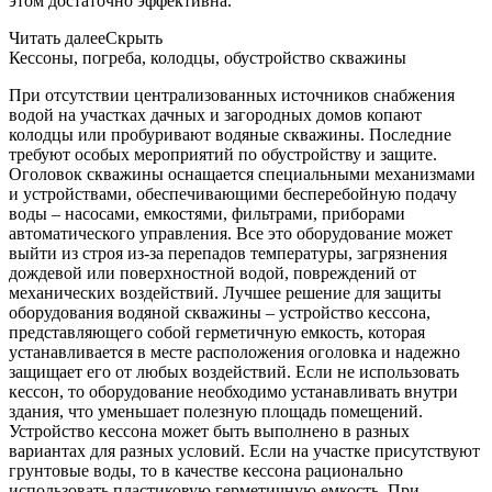
этом достаточно эффективна.
Читать далее
Скрыть
Кессоны, погреба, колодцы, обустройство скважины
При отсутствии централизованных источников снабжения
водой на участках дачных и загородных домов копают
колодцы или пробуривают водяные скважины. Последние
требуют особых мероприятий по обустройству и защите.
Оголовок скважины оснащается специальными механизмами
и устройствами, обеспечивающими бесперебойную подачу
воды – насосами, емкостями, фильтрами, приборами
автоматического управления. Все это оборудование может
выйти из строя из-за перепадов температуры, загрязнения
дождевой или поверхностной водой, повреждений от
механических воздействий. Лучшее решение для защиты
оборудования водяной скважины – устройство кессона,
представляющего собой герметичную емкость, которая
устанавливается в месте расположения оголовка и надежно
защищает его от любых воздействий. Если не использовать
кессон, то оборудование необходимо устанавливать внутри
здания, что уменьшает полезную площадь помещений.
Устройство кессона может быть выполнено в разных
вариантах для разных условий. Если на участке присутствуют
грунтовые воды, то в качестве кессона рационально
использовать пластиковую герметичную емкость. При