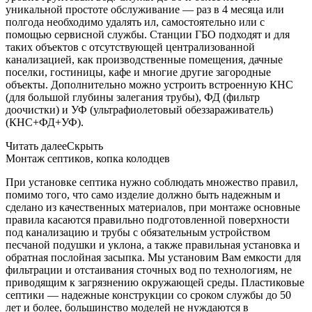
уникальной простоте обслуживание — раз в 4 месяца или
полгода необходимо удалять ил, самостоятельно или с
помощью сервисной службы. Станции ГБО подходят и для
таких объектов с отсутствующей централизованной
канализацией, как производственные помещения, дачные
поселки, гостиницы, кафе и многие другие загородные
объекты. Дополнительно можно устроить встроенную КНС
(для большой глубины залегания трубы), ФД (фильтр
доочистки) и УФ (ультрафиолетовый обеззараживатель)
(КНС+ФД+УФ).
Читать далее
Скрыть
Монтаж септиков, копка колодцев
При установке септика нужно соблюдать множество правил,
помимо того, что само изделие должно быть надежным и
сделано из качественных материалов, при монтаже основные
правила касаются правильно подготовленной поверхности
под канализацию и трубы с обязательным устройством
песчаной подушки и уклона, а также правильная установка и
обратная послойная засыпка. Мы установим Вам емкости для
фильтрации и отстаивания сточных вод по технологиям, не
приводящим к загрязнению окружающей среды. Пластиковые
септики — надежные конструкции со сроком службы до 50
лет и более, большинство моделей не нуждаются в