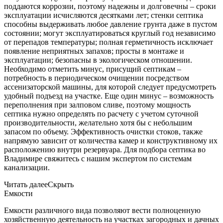
поддаются коррозии, поэтому надежны и долговечны – сроки
эксплуатации исчисляются десятками лет; стенки септика
способны выдерживать любое давление грунта даже в пустом
состоянии; могут эксплуатироваться круглый год независимо
от перепадов температуры; полная герметичность исключает
появление неприятных запахов; просты в монтаже и
эксплуатации; безопасны в экологическом отношении.
Необходимо отметить минус, присущий септикам –
потребность в периодическом очищении посредством
ассенизаторской машины, для которой следует предусмотреть
удобный подъезд на участке. Еще один минус – возможность
переполнения при залповом сливе, поэтому мощность
септика нужно определять по расчету с учетом суточной
производительности, желательно хотя бы с небольшим
запасом по объему. Эффективность очистки стоков, также
напрямую зависит от количества камер и конструктивному их
расположению внутри резервуара. Для подбора септика во
Владимире свяжитесь с нашим экспертом по системам
канализации.
Читать далее
Скрыть
Емкости
Емкости различного вида позволяют вести полноценную
хозяйственную деятельность на участках загородных и дачных