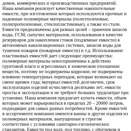
домов, коммерческих и производственных предприятий.
Наша компания реализует качественные накопительные
емкости, при изготовлении которых используются прочные и
надежные полимерные материалы (полиэтиленовые,
полипропиленовые, стеклопластиковые), а также из стали.
Емкости предназначены для разных целей – хранения запасов
воды, ГСМ, сыпучих материалов, использования в качестве
резервуаров для накопления стоков (подземные емкости) в
автономных канализационных системах, запасов воды для
тушения пожаров (пожарные емкости) и т.д. Использование
пластиковых емкостей дает следующие преимущества:
полимерные материалы невосприимчивы к действию
грунтовой влаги и агрессивных в химическом отношении
веществ, поэтому не подвержены коррозии; не подвержены
влиянию температурных перепадов, которые возникают на
смене времен года; материал емкостей долговечен, срок
эксплуатации изделий исчисляется десятками лет; емкости
просты в эксплуатации и не требуют больших трудозатрат при
установке. Наша компания предлагает купить емкости, объем
которых может варьироваться в пределах 20 – 20000 литров,
подходящие для самых разных потребностей. Кроме емкостей
в ассортименте компании имеются ванны и другие изделия из
полимерных материалов, выпущенные в строгом
соответствии с условиями санитарно-гигиенических
стандартов. Емкости под воду, под топливо, с обогревом и