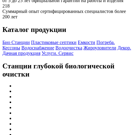
от 5 до 25 лет официальной гарантии на работы и изделия
218
Суммарный опыт сертифицированных специалистов более
200 лет
Каталог продукции
Био Станции
Пластиковые септики
Емкости
Погреба.
Кессоны
Водоснабжение
Водоочистка
Жироуловители
Декор.
Дачная продукция
Услуги. Сервис
Станции глубокой биологической
очистки