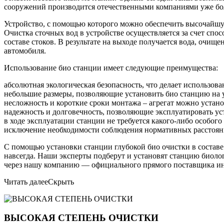
сооружений производится отечественными компаниями уже бол
Устройство, с помощью которого можно обеспечить высочайшую
Очистка сточных вод в устройстве осуществляется за счет спо
составе стоков. В результате на выходе получается вода, очищ
автомобиля.
Использование био станции имеет следующие преимущества:
абсолютная экологическая безопасность, что делает использо
небольшие размеры, позволяющие установить био станцию на уч
несложность и короткие сроки монтажа – агрегат можно устано
надежность и долговечность, позволяющие эксплуатировать уст
в ходе эксплуатации станции не требуется какого-либо особог
исключение необходимости соблюдения нормативных расстояни
С помощью установки станции глубокой био очистки в составе
навсегда. Наши эксперты подберут и установят станцию биоло
через нашу компанию — официального прямого поставщика ин
Читать далее
Скрыть
ВЫСОКАЯ СТЕПЕНЬ ОЧИСТКИ