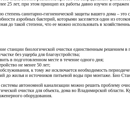
ее 25 лет, при этом принцип их работы давно изучен и отраже
 степень санитарно-гигиенической защиты вашего дома – это ст
собности аэробных бактерий, которыми заселяется один из отсек
енная до такой степени, что ее можно использовать в хозяйствен
вание станции биологической очистки единственным решением в
астке без ущерба для благоустройства;
вить в подготовленном месте в течение одного дня;
ройство не менее 50 лет;
о обслуживания, к тому же исключается необходимость периодиче
й до жилья и источников питьевой воды при монтаже. Био Стан
 системы автономной канализации можно решить проблему очист
гической очистки для объекта, дома во Владимирской области. 
женерного оборудования.