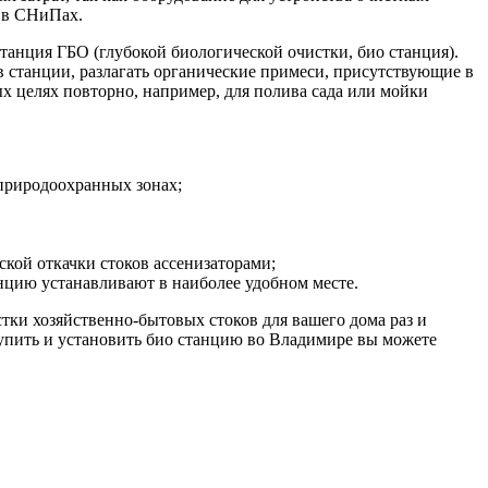
н в СНиПах.
анция ГБО (глубокой биологической очистки, био станция).
ов станции, разлагать органические примеси, присутствующие в
ных целях повторно, например, для полива сада или мойки
 природоохранных зонах;
ской откачки стоков ассенизаторами;
цию устанавливают в наиболее удобном месте.
ки хозяйственно-бытовых стоков для вашего дома раз и
Купить и установить био станцию во Владимире вы можете