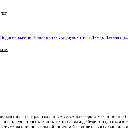
 лет
Водоснабжение
Водоочистка
Жироуловители
Декор. Дачная пр
тки
дключения к централизованным сетям для сброса хозяйственно-
ить такую степень очистки, что на выходе будет получаться вода
сть стала вполне реальной, причем без запредельных финансовы