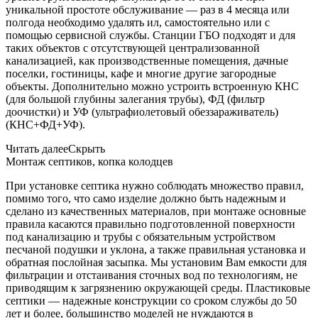
уникальной простоте обслуживание — раз в 4 месяца или
полгода необходимо удалять ил, самостоятельно или с
помощью сервисной службы. Станции ГБО подходят и для
таких объектов с отсутствующей централизованной
канализацией, как производственные помещения, дачные
поселки, гостиницы, кафе и многие другие загородные
объекты. Дополнительно можно устроить встроенную КНС
(для большой глубины залегания трубы), ФД (фильтр
доочистки) и УФ (ультрафиолетовый обеззараживатель)
(КНС+ФД+УФ).
Читать далее
Скрыть
Монтаж септиков, копка колодцев
При установке септика нужно соблюдать множество правил,
помимо того, что само изделие должно быть надежным и
сделано из качественных материалов, при монтаже основные
правила касаются правильно подготовленной поверхности
под канализацию и трубы с обязательным устройством
песчаной подушки и уклона, а также правильная установка и
обратная послойная засыпка. Мы установим Вам емкости для
фильтрации и отстаивания сточных вод по технологиям, не
приводящим к загрязнению окружающей среды. Пластиковые
септики — надежные конструкции со сроком службы до 50
лет и более, большинство моделей не нуждаются в