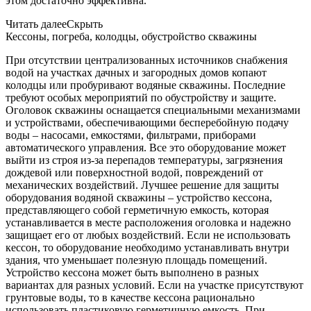
этом достаточно эффективна.
Читать далее
Скрыть
Кессоны, погреба, колодцы, обустройство скважины
При отсутствии централизованных источников снабжения
водой на участках дачных и загородных домов копают
колодцы или пробуривают водяные скважины. Последние
требуют особых мероприятий по обустройству и защите.
Оголовок скважины оснащается специальными механизмами
и устройствами, обеспечивающими бесперебойную подачу
воды – насосами, емкостями, фильтрами, приборами
автоматического управления. Все это оборудование может
выйти из строя из-за перепадов температуры, загрязнения
дождевой или поверхностной водой, повреждений от
механических воздействий. Лучшее решение для защиты
оборудования водяной скважины – устройство кессона,
представляющего собой герметичную емкость, которая
устанавливается в месте расположения оголовка и надежно
защищает его от любых воздействий. Если не использовать
кессон, то оборудование необходимо устанавливать внутри
здания, что уменьшает полезную площадь помещений.
Устройство кессона может быть выполнено в разных
вариантах для разных условий. Если на участке присутствуют
грунтовые воды, то в качестве кессона рационально
использовать пластиковую герметичную емкость. При