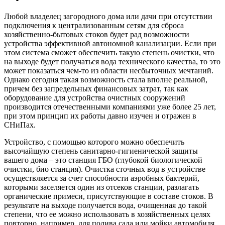
Любой владелец загородного дома или дачи при отсутствии
подключения к централизованным сетям для сброса
хозяйственно-бытовых стоков будет рад возможности
устройства эффективной автономной канализации. Если при
этом система сможет обеспечить такую степень очистки, что
на выходе будет получаться вода технического качества, то это
может показаться чем-то из области несбыточных мечтаний.
Однако сегодня такая возможность стала вполне реальной,
причем без запредельных финансовых затрат, так как
оборудование для устройства очистных сооружений
производится отечественными компаниями уже более 25 лет,
при этом принцип их работы давно изучен и отражен в
СНиПах.
Устройство, с помощью которого можно обеспечить
высочайшую степень санитарно-гигиенической защиты
вашего дома – это станция ГБО (глубокой биологической
очистки, био станция). Очистка сточных вод в устройстве
осуществляется за счет способности аэробных бактерий,
которыми заселяется один из отсеков станции, разлагать
органические примеси, присутствующие в составе стоков. В
результате на выходе получается вода, очищенная до такой
степени, что ее можно использовать в хозяйственных целях
повторно, например, для полива сада или мойки автомобиля.