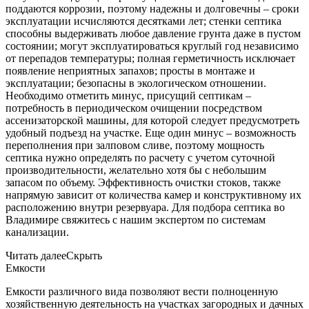
поддаются коррозии, поэтому надежны и долговечны – сроки
эксплуатации исчисляются десятками лет; стенки септика
способны выдерживать любое давление грунта даже в пустом
состоянии; могут эксплуатироваться круглый год независимо
от перепадов температуры; полная герметичность исключает
появление неприятных запахов; просты в монтаже и
эксплуатации; безопасны в экологическом отношении.
Необходимо отметить минус, присущий септикам –
потребность в периодическом очищении посредством
ассенизаторской машины, для которой следует предусмотреть
удобный подъезд на участке. Еще один минус – возможность
переполнения при залповом сливе, поэтому мощность
септика нужно определять по расчету с учетом суточной
производительности, желательно хотя бы с небольшим
запасом по объему. Эффективность очистки стоков, также
напрямую зависит от количества камер и конструктивному их
расположению внутри резервуара. Для подбора септика во
Владимире свяжитесь с нашим экспертом по системам
канализации.
Читать далее
Скрыть
Емкости
Емкости различного вида позволяют вести полноценную
хозяйственную деятельность на участках загородных и дачных