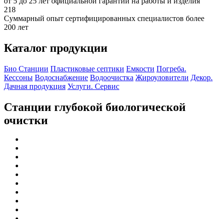
от 5 до 25 лет официальной гарантии на работы и изделия
218
Суммарный опыт сертифицированных специалистов более
200 лет
Каталог продукции
Био Станции
Пластиковые септики
Емкости
Погреба.
Кессоны
Водоснабжение
Водоочистка
Жироуловители
Декор.
Дачная продукция
Услуги. Сервис
Станции глубокой биологической
очистки