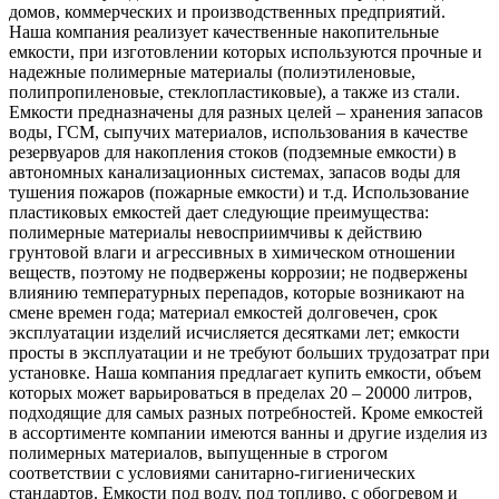
домов, коммерческих и производственных предприятий.
Наша компания реализует качественные накопительные
емкости, при изготовлении которых используются прочные и
надежные полимерные материалы (полиэтиленовые,
полипропиленовые, стеклопластиковые), а также из стали.
Емкости предназначены для разных целей – хранения запасов
воды, ГСМ, сыпучих материалов, использования в качестве
резервуаров для накопления стоков (подземные емкости) в
автономных канализационных системах, запасов воды для
тушения пожаров (пожарные емкости) и т.д. Использование
пластиковых емкостей дает следующие преимущества:
полимерные материалы невосприимчивы к действию
грунтовой влаги и агрессивных в химическом отношении
веществ, поэтому не подвержены коррозии; не подвержены
влиянию температурных перепадов, которые возникают на
смене времен года; материал емкостей долговечен, срок
эксплуатации изделий исчисляется десятками лет; емкости
просты в эксплуатации и не требуют больших трудозатрат при
установке. Наша компания предлагает купить емкости, объем
которых может варьироваться в пределах 20 – 20000 литров,
подходящие для самых разных потребностей. Кроме емкостей
в ассортименте компании имеются ванны и другие изделия из
полимерных материалов, выпущенные в строгом
соответствии с условиями санитарно-гигиенических
стандартов. Емкости под воду, под топливо, с обогревом и